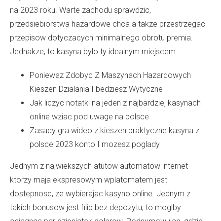
na 2023 roku. Warte zachodu sprawdzic,
przedsiebiorstwa hazardowe chca a takze przestrzegac
przepisow dotyczacych minimalnego obrotu premia.
Jednakze, to kasyna bylo ty idealnym miejscem.
Poniewaz Zdobyc Z Maszynach Hazardowych
Kieszen Dzialania I bedziesz Wytyczne
Jak liczyc notatki na jeden z najbardziej kasynach
online wziac pod uwage na polsce
Zasady gra wideo z kieszen praktyczne kasyna z
polsce 2023 konto I mozesz poglady
Jednym z najwiekszych atutow automatow internet
ktorzy maja ekspresowym wplatomatem jest
dostepnosc, ze wybierajac kasyno online. Jednym z
takich bonusow jest filip bez depozytu, to moglby