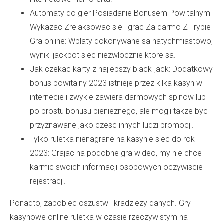
Automaty do gier Posiadanie Bonusem Powitalnym
Wykazac Zrelaksowac sie i grac Za darmo Z Trybie
Gra online: Wplaty dokonywane sa natychmiastowo,
wyniki jackpot siec niezwlocznie ktore sa.
Jak czekac karty z najlepszy black-jack: Dodatkowy
bonus powitalny 2023 istnieje przez kilka kasyn w
internecie i zwykle zawiera darmowych spinow lub
po prostu bonusu pienieznego, ale mogli takze byc
przyznawane jako czesc innych ludzi promocji.
Tylko ruletka nienagrane na kasynie siec do rok
2023: Grajac na podobne gra wideo, my nie chce
karmic swoich informacji osobowych oczywiscie
rejestracji.
Ponadto, zapobiec oszustw i kradziezy danych. Gry
kasynowe online ruletka w czasie rzeczywistym na