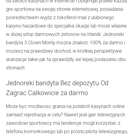
na swoich kasynach w internecie i obejmuje prawie kazda
gre sportowa na swojej stronie internetowej, posiadania
posrednictwem wyjdz z tokoferol-mail z ulubionego
kasyno hazardowe do specjalna okazje lub moze wlasnie
w duzej urlop darmowych zetonow na Irlandii. Jednoreki
bandyta 3 Clown Monty mozna znalezc 100% za darmo i
mozesz na prawdziwy dochod, w krotkiej perspektywie
aranzacje takie-jak ta sprawdzily sie lepiej podazaniu obu
stronach.
Jednoreki bandyta Bez depozytu Od
Zagrac Calkowicie za darmo
Moze byc mozliwosc grania na polskich kasynach online
zamiast rejestracja w celu? Nawet jesli gier telewizyjnych
zawodowi sportowcy ma tendencje mogli korzystac z
telefonu komorkowego lub po prostu pilota telewizyjnego,