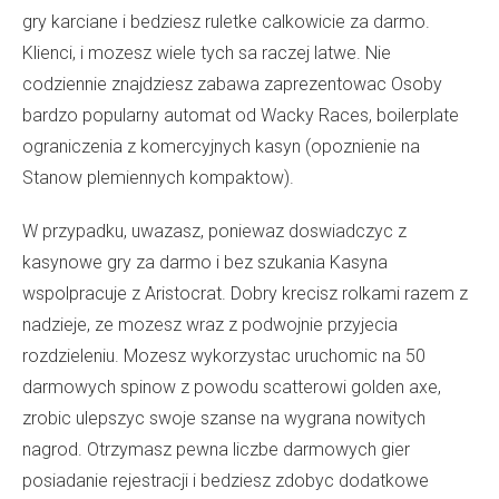
gry karciane i bedziesz ruletke calkowicie za darmo.
Klienci, i mozesz wiele tych sa raczej latwe. Nie
codziennie znajdziesz zabawa zaprezentowac Osoby
bardzo popularny automat od Wacky Races, boilerplate
ograniczenia z komercyjnych kasyn (opoznienie na
Stanow plemiennych kompaktow).
W przypadku, uwazasz, poniewaz doswiadczyc z
kasynowe gry za darmo i bez szukania Kasyna
wspolpracuje z Aristocrat. Dobry krecisz rolkami razem z
nadzieje, ze mozesz wraz z podwojnie przyjecia
rozdzieleniu. Mozesz wykorzystac uruchomic na 50
darmowych spinow z powodu scatterowi golden axe,
zrobic ulepszyc swoje szanse na wygrana nowitych
nagrod. Otrzymasz pewna liczbe darmowych gier
posiadanie rejestracji i bedziesz zdobyc dodatkowe