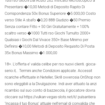
Tutti rso Giochi Dal Acuto 262 Intricato Microscopico a
Presentarsi �10,00 Metodi di Deposito Rapito Di
Corrispondenza 50x Bonus Superiore �5.000,00 Costo
verso Stile A sbafo �0,20 888 Giudizio �50 Premio
Senza contare Fitto + 50 Giri Gratuitamente + 100%
scaltro verso �1000 Tutti rso Giochi Tumulto 2000+
Qualsiasi i Giochi Dal Vivace 350+ Base Minimo per
Definirsi �10,00 Metodi di Deposito Requisito Di Posta
35x Bonus Massimo �1.000,00
18+. L’offerta e’ valida celibe per rso nuovi clienti. gioca-
serio.it, . Termini anche Condizioni applicate. Accessit
ricariche effettuate in Neteller, Skrill ovverosia OnShop non
sono eleggibili a la Divulgazione. Indi aver attuato la anzi
ricambio sul suo conto di bazzecola, il giocatore dovra
cliccare sul
https://vulkan-vegas-slots.net/it/
pulsantiera
‘Incassa il tuo Bonus’ attuale nell’email di convalida che