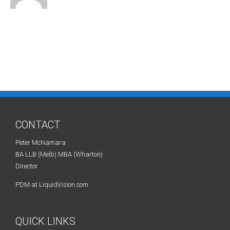
CONTACT
Peter McNamara
BA LLB (Melb) MBA (Wharton)
Director
PDM at LiquidVision.com
QUICK LINKS