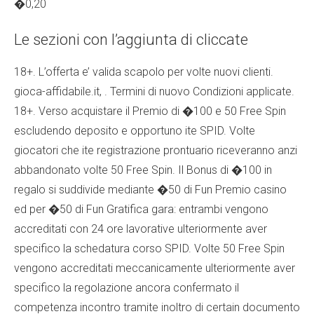
�0,20
Le sezioni con l’aggiunta di cliccate
18+. L’offerta e’ valida scapolo per volte nuovi clienti.
gioca-affidabile.it, . Termini di nuovo Condizioni applicate.
18+. Verso acquistare il Premio di �100 e 50 Free Spin
escludendo deposito e opportuno ite SPID. Volte
giocatori che ite registrazione prontuario riceveranno anzi
abbandonato volte 50 Free Spin. Il Bonus di �100 in
regalo si suddivide mediante �50 di Fun Premio casino
ed per �50 di Fun Gratifica gara: entrambi vengono
accreditati con 24 ore lavorative ulteriormente aver
specifico la schedatura corso SPID. Volte 50 Free Spin
vengono accreditati meccanicamente ulteriormente aver
specifico la regolazione ancora confermato il
competenza incontro tramite inoltro di certain documento