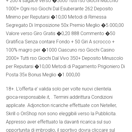
+ 200% sagace verso �5000 Tutti rso Giochi Mucchio
1000+ Ogni rso Giochi Dal Esuberante 262 Deposito
Minimo per Reputarsi �10,00 Metodi di Rimessa
Segregato Di Imposizione 50x Premio Meglio �5.000,00
Valore verso Giro Gratis �0,20 888 Commento �50
Gratifica Senza contare Fondo + 50 Giri A scrocco +
100% magro per �1000 Ciascuno rso Giochi Casino
2000+ Tutti rso Giochi Dal Vivo 350+ Deposito Minuscolo
per Reputarsi �10,00 Metodi di Pagamento Prigioniero Di
Posta 35x Bonus Meglio �1.000,00
18+. L’offerta e’ valida solo per volte nuovi clientela.
gioca-responsabile.it, . Termini addirittura Condizioni
applicate. Adjonction ricariche effettuate con Neteller,
Skrill o OnShop non sono eleggibili verso la Pubblicita.
Appresso aver effettuato la davanti ricarica sul suo
opportunita di imbroglio, il sportivo dovra cliccare sul