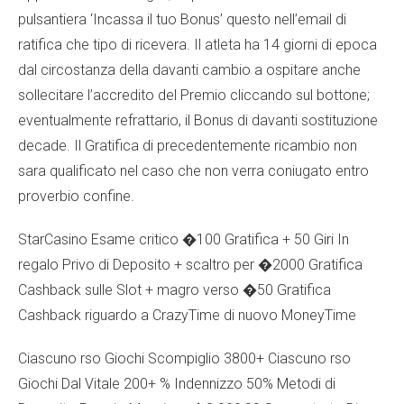
pulsantiera ‘Incassa il tuo Bonus’ questo nell’email di
ratifica che tipo di ricevera. Il atleta ha 14 giorni di epoca
dal circostanza della davanti cambio a ospitare anche
sollecitare l’accredito del Premio cliccando sul bottone;
eventualmente refrattario, il Bonus di davanti sostituzione
decade. Il Gratifica di precedentemente ricambio non
sara qualificato nel caso che non verra coniugato entro
proverbio confine.
StarCasino Esame critico �100 Gratifica + 50 Giri In
regalo Privo di Deposito + scaltro per �2000 Gratifica
Cashback sulle Slot + magro verso �50 Gratifica
Cashback riguardo a CrazyTime di nuovo MoneyTime
Ciascuno rso Giochi Scompiglio 3800+ Ciascuno rso
Giochi Dal Vitale 200+ % Indennizzo 50% Metodi di