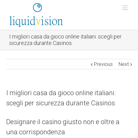
I migliori casa da gioco online italiani: scegli per
sicurezza durante Casinos
Previous
Next
I migliori casa da gioco online italiani:
scegli per sicurezza durante Casinos
Designare il casino giusto non e oltre a
una corrispondenza