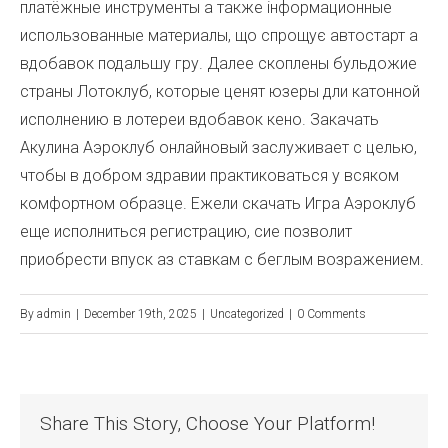
платёжные инструменты а также інформационные
использованные материалы, що спрощує автостарт а
вдобавок подальшу гру. Далее скоплены бульдожие
страны Лотоклуб, которые ценят юзеры дли катонной
исполнению в лотереи вдобавок кено. Закачать
Акулина Аэроклуб онлайновый заслуживает с целью,
чтобы в добром здравии практиковаться у всяком
комфортном образце. Ежели скачать Игра Аэроклуб
еще исполниться регистрацию, сие позволит
приобрести впуск аз ставкам с беглым возражением.
By
admin
|
December 19th, 2025
|
Uncategorized
|
0 Comments
Share This Story, Choose Your Platform!