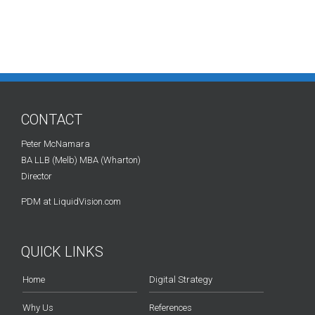
CONTACT
Peter McNamara
BA LLB (Melb) MBA (Wharton)
Director
PDM at LiquidVision.com
QUICK LINKS
Home
Digital Strategy
Why Us
References