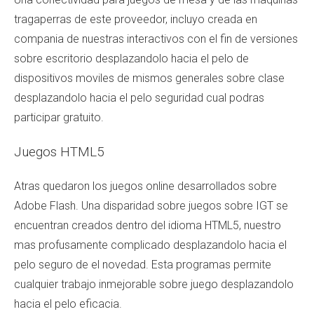
tragaperras de este proveedor, incluyo creada en
compania de nuestras interactivos con el fin de versiones
sobre escritorio desplazandolo hacia el pelo de
dispositivos moviles de mismos generales sobre clase
desplazandolo hacia el pelo seguridad cual podras
participar gratuito.
Juegos HTML5
Atras quedaron los juegos online desarrollados sobre
Adobe Flash. Una disparidad sobre juegos sobre IGT se
encuentran creados dentro del idioma HTML5, nuestro
mas profusamente complicado desplazandolo hacia el
pelo seguro de el novedad. Esta programas permite
cualquier trabajo inmejorable sobre juego desplazandolo
hacia el pelo eficacia.