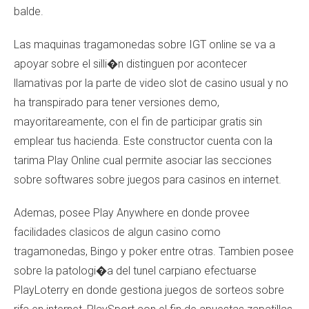
balde.
Las maquinas tragamonedas sobre IGT online se va a
apoyar sobre el silli�n distinguen por acontecer
llamativas por la parte de video slot de casino usual y no
ha transpirado para tener versiones demo,
mayoritareamente, con el fin de participar gratis sin
emplear tus hacienda. Este constructor cuenta con la
tarima Play Online cual permite asociar las secciones
sobre softwares sobre juegos para casinos en internet.
Ademas, posee Play Anywhere en donde provee
facilidades clasicos de algun casino como
tragamonedas, Bingo y poker entre otras. Tambien posee
sobre la patologi�a del tunel carpiano efectuarse
PlayLoterry en donde gestiona juegos de sorteos sobre