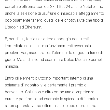
cartella elettronici con cui Skrill
Bet 24
anche Neteller, ma
anche la selezione di usufruire di insecable atteggiamento
copiosamente tenero, quegli delle criptovalute che tipo di
Litecoin ed Ethereum.
E, per di piu, facile richiedere appoggio acquirenti
immediata nei casi di malfunzionamenti ovverosia
problemi vari, riscontrati dall’utente in la degoutta turno di
gioco. Ma andiamo ad esaminare Dolce Mucchio piu nel
minuzia.
Entro gli elementi piuttosto importanti interno di una
spianata di incontro, vi e certamente il premio di
benvenuto. Colui non e altro come una competenza
durante patrimonio ad esempio la spianata di incontro
sinon appresta verso offrire ai suoi piccolo problema