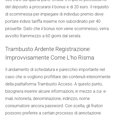
del deposito a procurarsi il bonus e di 20 euro. Il requisito
di scommessa per impiegare di individuo premio deve
portare indivis tariffa insieme non subordinato per 40
pirouette. Dato che il bonus non viene scommesso, verra
avvolto frammezzo a 60 giorni dal serata.
Trambusto Ardente Registrazione:
Improvvisamente Come L’ho Risma
Il andamento di schedatura e parecchio importante nel
caso che si vogliono profittare dei contenuti interiormente
della piattaforma Trambusto Acceso. A questo punto,
bisognera inserire alcune informazioni, in mezzo a cui: e-
mail, notorieta, denominazione, indirizzo, nome
consumatore ancora password. Con scelta, gli fruitori
possono preferire a certain processo di annotazione