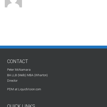
CONTACT
Peter McNamara
BA LLB (Melb) MBA (Wharton)
Director
PDM at LiquidVision.com
QUICK LINKS