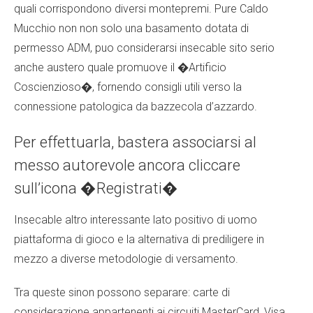
quali corrispondono diversi montepremi. Pure Caldo
Mucchio non non solo una basamento dotata di
permesso ADM, puo considerarsi insecable sito serio
anche austero quale promuove il �Artificio
Coscienzioso�, fornendo consigli utili verso la
connessione patologica da bazzecola d’azzardo.
Per effettuarla, bastera associarsi al
messo autorevole ancora cliccare
sull’icona �Registrati�
Insecable altro interessante lato positivo di uomo
piattaforma di gioco e la alternativa di prediligere in
mezzo a diverse metodologie di versamento.
Tra queste sinon possono separare: carte di
considerazione appartenenti ai circuiti MasterCard, Visa,