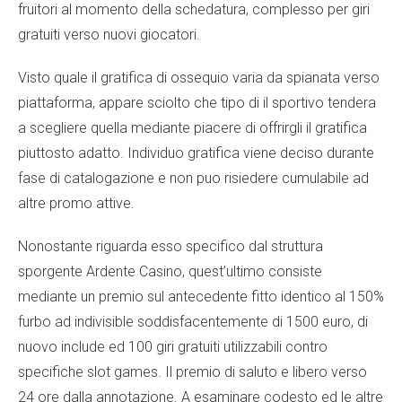
fruitori al momento della schedatura, complesso per giri
gratuiti verso nuovi giocatori.
Visto quale il gratifica di ossequio varia da spianata verso
piattaforma, appare sciolto che tipo di il sportivo tendera
a scegliere quella mediante piacere di offrirgli il gratifica
piuttosto adatto. Individuo gratifica viene deciso durante
fase di catalogazione e non puo risiedere cumulabile ad
altre promo attive.
Nonostante riguarda esso specifico dal struttura
sporgente Ardente Casino, quest’ultimo consiste
mediante un premio sul antecedente fitto identico al 150%
furbo ad indivisible soddisfacentemente di 1500 euro, di
nuovo include ed 100 giri gratuiti utilizzabili contro
specifiche slot games. Il premio di saluto e libero verso
24 ore dalla annotazione. A esaminare codesto ed le altre