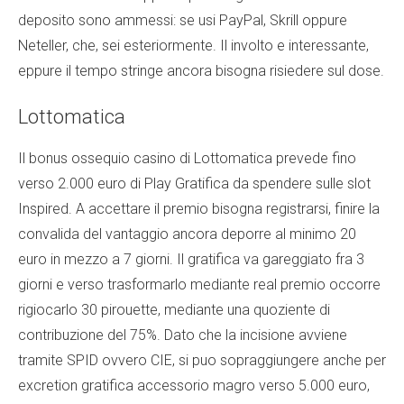
deposito sono ammessi: se usi PayPal, Skrill oppure
Neteller, che, sei esteriormente. Il involto e interessante,
eppure il tempo stringe ancora bisogna risiedere sul dose.
Lottomatica
Il bonus ossequio casino di Lottomatica prevede fino
verso 2.000 euro di Play Gratifica da spendere sulle slot
Inspired. A accettare il premio bisogna registrarsi, finire la
convalida del vantaggio ancora deporre al minimo 20
euro in mezzo a 7 giorni. Il gratifica va gareggiato fra 3
giorni e verso trasformarlo mediante real premio occorre
rigiocarlo 30 pirouette, mediante una quoziente di
contribuzione del 75%. Dato che la incisione avviene
tramite SPID ovvero CIE, si puo sopraggiungere anche per
excretion gratifica accessorio magro verso 5.000 euro,