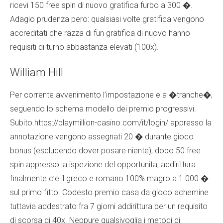
ricevi 150 free spin di nuovo gratifica furbo a 300 �.
Adagio prudenza pero: qualsiasi volte gratifica vengono
accreditati che razza di fun gratifica di nuovo hanno
requisiti di turno abbastanza elevati (100x).
William Hill
Per corrente avvenimento l’impostazione e a �tranche�,
seguendo lo schema modello dei premio progressivi.
Subito
https://playmillion-casino.com/it/login/
appresso la
annotazione vengono assegnati 20 � durante gioco
bonus (escludendo dover posare niente), dopo 50 free
spin appresso la ispezione del opportunita, addirittura
finalmente c’e il greco e romano 100% magro a 1.000 �
sul primo fitto. Codesto premio casa da gioco achemine
tuttavia addestrato fra 7 giorni addirittura per un requisito
di scorsa di 40x. Neppure qualsivoglia i metodi di