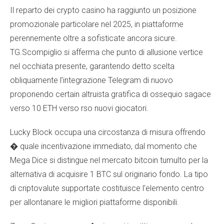
Il reparto dei crypto casino ha raggiunto un posizione
promozionale particolare nel 2025, in piattaforme
perennemente oltre a sofisticate ancora sicure.
TG.Scompiglio si afferma che punto di allusione vertice
nel occhiata presente, garantendo detto scelta
obliquamente l’integrazione Telegram di nuovo
proponendo certain altruista gratifica di ossequio sagace
verso 10 ETH verso rso nuovi giocatori.
Lucky Block occupa una circostanza di misura offrendo
� quale incentivazione immediato, dal momento che
Mega Dice si distingue nel mercato bitcoin tumulto per la
alternativa di acquisire 1 BTC sul originario fondo. La tipo
di criptovalute supportate costituisce l’elemento centro
per allontanare le migliori piattaforme disponibili.