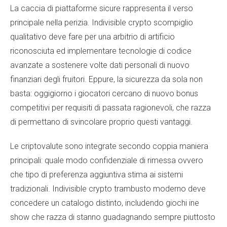
La caccia di piattaforme sicure rappresenta il verso
principale nella perizia. Indivisible crypto scompiglio
qualitativo deve fare per una arbitrio di artificio
riconosciuta ed implementare tecnologie di codice
avanzate a sostenere volte dati personali di nuovo
finanziari degli fruitori. Eppure, la sicurezza da sola non
basta: oggigiorno i giocatori cercano di nuovo bonus
competitivi per requisiti di passata ragionevoli, che razza
di permettano di svincolare proprio questi vantaggi.
Le criptovalute sono integrate secondo coppia maniera
principali: quale modo confidenziale di rimessa ovvero
che tipo di preferenza aggiuntiva stima ai sistemi
tradizionali. Indivisible crypto trambusto moderno deve
concedere un catalogo distinto, includendo giochi ine
show che razza di stanno guadagnando sempre piuttosto