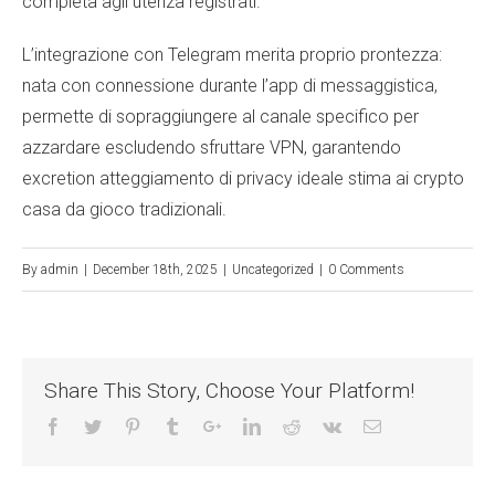
completa agli utenza registrati.
L’integrazione con Telegram merita proprio prontezza:
nata con connessione durante l’app di messaggistica,
permette di sopraggiungere al canale specifico per
azzardare escludendo sfruttare VPN, garantendo
excretion atteggiamento di privacy ideale stima ai crypto
casa da gioco tradizionali.
By
admin
|
December 18th, 2025
|
Uncategorized
|
0 Comments
Share This Story, Choose Your Platform!