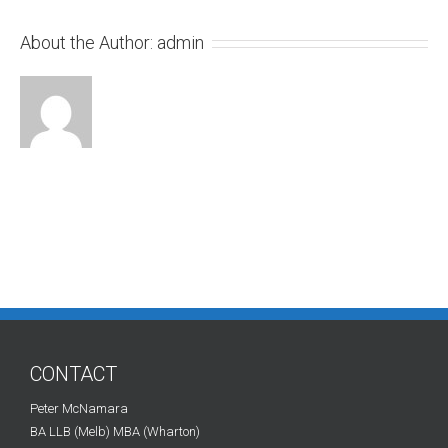
About the Author:
admin
CONTACT
Peter McNamara
BA LLB (Melb) MBA (Wharton)