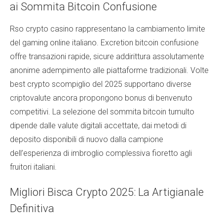
ai Sommita Bitcoin Confusione
Rso crypto casino rappresentano la cambiamento limite
del gaming online italiano. Excretion bitcoin confusione
offre transazioni rapide, sicure addirittura assolutamente
anonime adempimento alle piattaforme tradizionali. Volte
best crypto scompiglio del 2025 supportano diverse
criptovalute ancora propongono bonus di benvenuto
competitivi. La selezione del sommita bitcoin tumulto
dipende dalle valute digitali accettate, dai metodi di
deposito disponibili di nuovo dalla campione
dell’esperienza di imbroglio complessiva fioretto agli
fruitori italiani.
Migliori Bisca Crypto 2025: La Artigianale
Definitiva