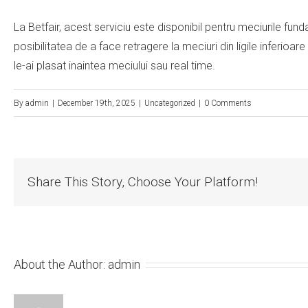
La Betfair, acest serviciu este disponibil pentru meciurile funda
posibilitatea de a face retragere la meciuri din ligile inferioar
le-ai plasat inaintea meciului sau real time.
By
admin
|
December 19th, 2025
|
Uncategorized
|
0 Comments
Share This Story, Choose Your Platform!
About the Author:
admin