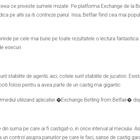
in ceea ce priveste sumele mizate. Pe platforma Exchange de la Be
mpiedica pe altii sa iti contreze pariul. Insa, Betfair fiind cea mai p
 prinde pe cele mai bune pe toate rezultatele
o lectura fantastica
de esecuri.
 stabilite de agentii, aici, cotele sunt stabilite de jucatori. Exis
 poti folosi pentru a avea parte de un castig mai gigantic.
ermediul utilizand aplicatiei �Exchange Betting from Betfair� disp
in suma pe care ai fi castigat-o, in orice interval al meciului. Astf
era un control asupra pariurilor pe care le faci, sanse de castig ga