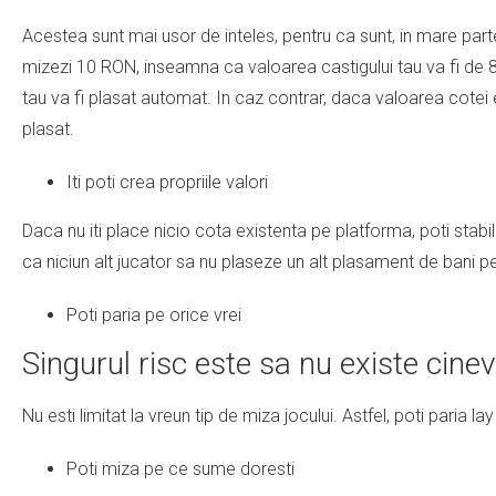
Acestea sunt mai usor de inteles, pentru ca sunt, in mare part
mizezi 10 RON, inseamna ca valoarea castigului tau va fi de 8
tau va fi plasat automat. In caz contrar, daca valoarea cotei es
plasat.
Iti poti crea propriile valori
Daca nu iti place nicio cota existenta pe platforma, poti stabil
ca niciun alt jucator sa nu plaseze un alt plasament de bani p
Poti paria pe orice vrei
Singurul risc este sa nu existe cine
Nu esti limitat la vreun tip de miza jocului. Astfel, poti paria 
Poti miza pe ce sume doresti