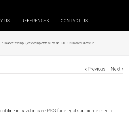
Y US
REFERENCES
CONTACT US
d
/
In acest exemplu, este completata suma de 100 RON in dreptul cotei 2
Previous
Next
 obtine in cazul in care PSG face egal sau pierde meciul.