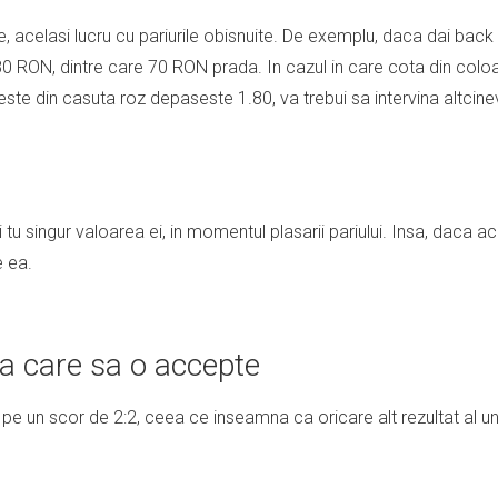
e, acelasi lucru cu pariurile obisnuite. De exemplu, daca dai back
0 RON, dintre care 70 RON prada. In cazul in care cota din coloa
te din casuta roz depaseste 1.80, va trebui sa intervina altcineva 
i tu singur valoarea ei, in momentul plasarii pariului. Insa, daca a
e ea.
va care sa o accepte
lay pe un scor de 2:2, ceea ce inseamna ca oricare alt rezultat al u