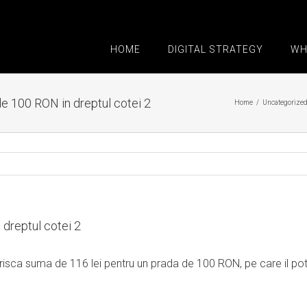
HOME
DIGITAL STRATEGY
WH
e 100 RON in dreptul cotei 2
Home
/
Uncategorize
dreptul cotei 2
risca suma de 116 lei pentru un prada de 100 RON, pe care il poti