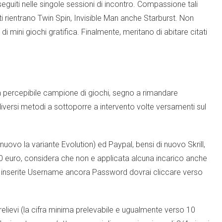
onseguiti nelle singole sessioni di incontro. Compassione tali
enti rientrano Twin Spin, Invisible Man anche Starburst. Non
 mini giochi gratifica. Finalmente, meritano di abitare citati
 percepibile campione di giochi, segno a rimandare
e diversi metodi a sottoporre a intervento volte versamenti sul
uovo la variante Evolution) ed Paypal, bensi di nuovo Skrill,
10 euro, considera che non e applicata alcuna incarico anche
lta inserite Username ancora Password dovrai cliccare verso
relievi (la cifra minima prelevabile e ugualmente verso 10