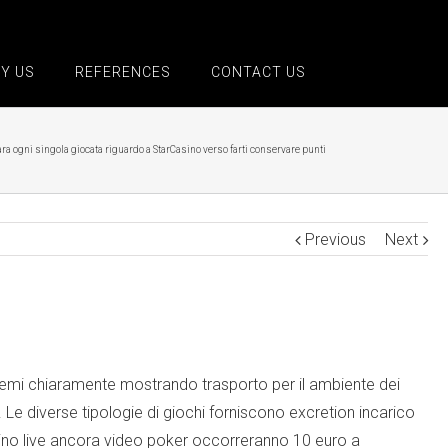
Y US
REFERENCES
CONTACT US
sara ogni singola giocata riguardo a StarCasino verso farti conservare punti
Previous
Next
remi chiaramente mostrando trasporto per il ambiente dei
. Le diverse tipologie di giochi forniscono excretion incarico
asino live ancora video poker occorreranno 10 euro a