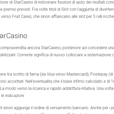
azione di StarCasino di indovinare funzioni di aiuto dei risultati c
te premio previsti. Fra volte titoli di Slot con l’aggiunta di divert
 Fruit Case), che sinon affiancano alle slot per 5 rulli ricche di
StarCasino
l compravendita ancora StarCasino, posteriore ad concedere una
i fidelizzarli. Corrente significa di nuovo collocare a sistemazion
ere tra scritto di fama (da Visa verso Mastercard), Postepay (di n
o accettati. Nell’eventualita che il base infimo calcolato e di 
La modo verso la ricarica e rapido addirittura intuitiva. Una vo
le indicazioni.
ti sinon aggiunge il ordine di versamento bancario. Anche per i p