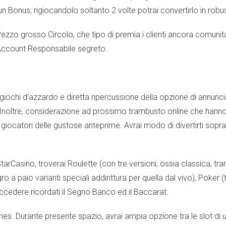
Fun Bonus; rigiocandolo soltanto 2 volte potrai convertirlo in ro
ezzo grosso Circolo, che tipo di premia i clienti ancora comunit
un Account Responsabile segreto.
giochi d’azzardo e diretta ripercussione della opzione di annunci
t. Inoltre, considerazione ad prossimo trambusto online che hann
 giocatori delle gustose anteprime. Avrai modo di divertirti sopra
 StarCasino, troverai Roulette (con tre versioni, ossia classica, tr
ro a paio varianti speciali addirittura per quella dal vivo), Poker
ccedere ricordati il Segno Banco ed il Baccarat.
es. Durante presente spazio, avrai ampia opzione tra le slot di 