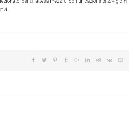
ezionato, per un’attesa mezzi di comunicazione di 2/4 giorni
ivi.