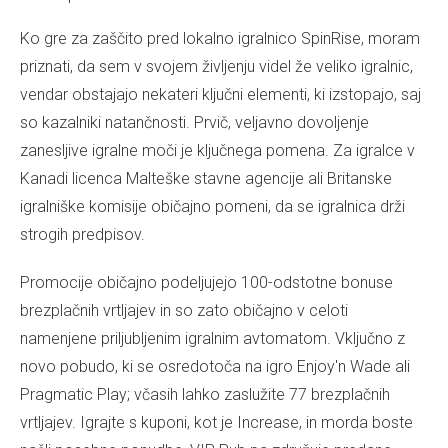
Ko gre za zaščito pred lokalno igralnico SpinRise, moram
priznati, da sem v svojem življenju videl že veliko igralnic,
vendar obstajajo nekateri ključni elementi, ki izstopajo, saj
so kazalniki natančnosti. Prvič, veljavno dovoljenje
zanesljive igralne moči je ključnega pomena. Za igralce v
Kanadi licenca Malteške stavne agencije ali Britanske
igralniške komisije običajno pomeni, da se igralnica drži
strogih predpisov.
Promocije običajno podeljujejo 100-odstotne bonuse
brezplačnih vrtljajev in so zato običajno v celoti
namenjene priljubljenim igralnim avtomatom. Vključno z
novo pobudo, ki se osredotoča na igro Enjoy'n Wade ali
Pragmatic Play; včasih lahko zaslužite 77 brezplačnih
vrtljajev. Igrajte s kuponi, kot je Increase, in morda boste