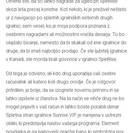
Omenili ste, da so lahko nagrade za ugled pri SpinRise
skozi leta precej koristne. Kot nekdo, ki je preživel nešteto
ur z navigacijo po spletnih igralniških sistemih drugih
igralnic, sem vesel, ko je moja podpora priznana z
osebnimi nagradami ali možnostmi vračila denarja. To bo
olajšalo bivanje, namesto da bi skakali od ene igralnice do
druge, da bi imeli najboljšo prodajo. Če ste ljubitelj igralnice
v Kanadi, ste morda brali govorice v igralnici SpinRise.
Od tega je odvisno, ali kdo drug uporablja vaš osebni
računalnik ali katero koli drugo orodje. Če je odgovor
pritrdilen, je bolje, da se izognete novemu primeru in se
lahko izpišete iz članstva. Na ta način se nihče drug ne bo
mogel prijaviti v vaš račun in lahko boste porabili denar.
Spletna stran igralnice Sunrise VIP je narejena v ustrezni
obliki, ki predstavlja naslov vašega programa. Element
poudarka je na najnovejši oranžni barvi, ki simbolizira nov