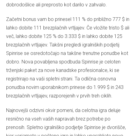
dobrodošlice ali preprosto kot darilo v zahvalo.
Začetni bonus vam bo prinesel 111 % do približno 777 $ in
lahko dobite 111 brezplačnih vrtljajev. Če vložite tristo $ ali
več, lahko dobite 125 % do 3.333 $ in lahko dobite 125
brezplačnih vrtljajev. Takšni pregledi igralniških podjetij
Spinrise se osredotočajo na takšne trenutne ponudbe kot
dobro. Nova povabljena spodbuda Spinrise je celoten
trženjski paket za nove kanadske profesionalce, ki se
registrirajo na vaši spletni strani. Ta odlična osnovna
ponudba novim uporabnikom prinese do 1.999 $ in 243
brezplačnih vrtljajev, razporejenih v prvih treh ciklih.
Najnovejši odzivni okvir pomeni, da celotna igra deluje
resnično na vseh vaših napravah brez potrebe po
prenosih. Spletno igralniško podjetje Spinrise je dvorišče,
kjer verjamete v pošteno igro in lahko uporabljate novo