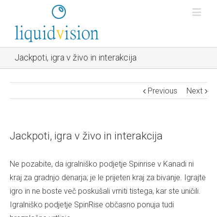
Jackpoti, igra v živo in interakcija
Previous
Next
Jackpoti, igra v živo in interakcija
Ne pozabite, da igralniško podjetje Spinrise v Kanadi ni
kraj za gradnjo denarja; je le prijeten kraj za bivanje. Igrajte
igro in ne boste več poskušali vrniti tistega, kar ste uničili.
Igralniško podjetje SpinRise občasno ponuja tudi