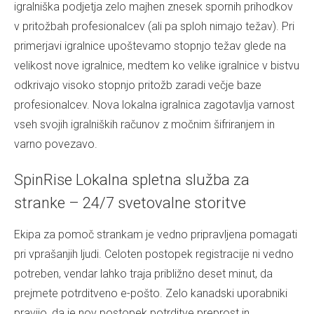
igralniška podjetja zelo majhen znesek spornih prihodkov
v pritožbah profesionalcev (ali pa sploh nimajo težav). Pri
primerjavi igralnice upoštevamo stopnjo težav glede na
velikost nove igralnice, medtem ko velike igralnice v bistvu
odkrivajo visoko stopnjo pritožb zaradi večje baze
profesionalcev. Nova lokalna igralnica zagotavlja varnost
vseh svojih igralniških računov z močnim šifriranjem in
varno povezavo.
SpinRise Lokalna spletna služba za
stranke – 24/7 svetovalne storitve
Ekipa za pomoč strankam je vedno pripravljena pomagati
pri vprašanjih ljudi. Celoten postopek registracije ni vedno
potreben, vendar lahko traja približno deset minut, da
prejmete potrditveno e-pošto. Zelo kanadski uporabniki
pravijo, da je nov postopek potrditve preprost in