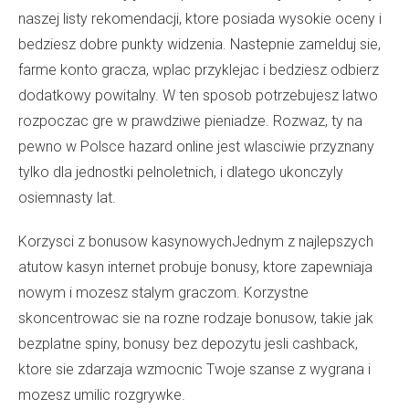
naszej listy rekomendacji, ktore posiada wysokie oceny i
bedziesz dobre punkty widzenia. Nastepnie zamelduj sie,
farme konto gracza, wplac przyklejac i bedziesz odbierz
dodatkowy powitalny. W ten sposob potrzebujesz latwo
rozpoczac gre w prawdziwe pieniadze. Rozwaz, ty na
pewno w Polsce hazard online jest wlasciwie przyznany
tylko dla jednostki pelnoletnich, i dlatego ukonczyly
osiemnasty lat.
Korzysci z bonusow kasynowychJednym z najlepszych
atutow kasyn internet probuje bonusy, ktore zapewniaja
nowym i mozesz stalym graczom. Korzystne
skoncentrowac sie na rozne rodzaje bonusow, takie jak
bezplatne spiny, bonusy bez depozytu jesli cashback,
ktore sie zdarzaja wzmocnic Twoje szanse z wygrana i
mozesz umilic rozgrywke.