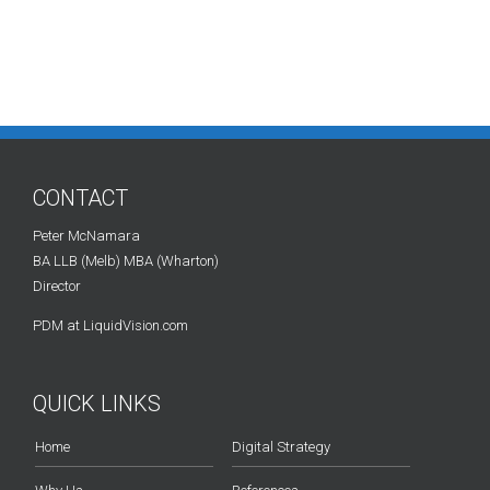
CONTACT
Peter McNamara
BA LLB (Melb) MBA (Wharton)
Director
PDM at LiquidVision.com
QUICK LINKS
Home
Digital Strategy