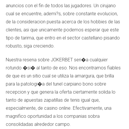
anuncios con el fin de todos las jugadores. Un cirujano
cual se encuentre, ademi?s, sobre constante evolucion,
de la consideracion puesta acerca de los hobbies de las
clientes, asi que unicamente podemos esperar que este
tipo de tarima, que entro en el sector castellano pisando
robusto, siga creciendo.
Nuestra resena sobre JOKERBET seri�a cualquier
rotundo �si� al tanto de eso. Nos encontramos fiables
de que es un sitio cual se utiliza la amargura, que brilla
para la patologi�a del tunel carpiano bono sobre
recepcion y que genera la oferta ciertamente solida lo
tanto de apuestas zapatillas de tenis igual que,
especialmente, de casino online. Efectivamente, una
magnifico oportunidad a los companias sobra
consolidadas alrededor campo.