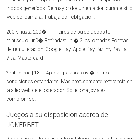
modos genericos. De mayor documentacion durante sitio
web del camara. Trabaja con obligacion.
200% hasta 200� + 11 giros de balde Deposito
minusculo: un0� Retiradas: un � 2 las jornadas Formas
de remuneracion: Google Pay, Apple Pay, Bizum, PayPal,
Visa, Mastercard
*Publicidad | 18+ | Aplican palabras asi� como
condiciones estandares. Mas profusamente referencia en
la sitio web de el operador. Soluciona joviales
compromiso.
Juegos a su disposicion acerca de
JOKERBET
Podras gozar del abundante catalogo sobre slots y no ha