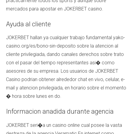
practicamente todos los sports y aunque sobre
mercados para apostar en JOKERBET casino.
Ayuda al cliente
JOKERBET hallan ya cualquier trabajo fundamental
yako-
casino.org/es/bono-sin-deposito
sobre la atencion al
cliente privilegiada, dando canales derechos sobre trato
con el pasar del tiempo representantes asi� como
asesores de su empresa. Los usuarios de JOKERBET
Casino podrian obtener alrededor chat en vivo, celular, e-
mail y atencion privilegiada, en horario sobre el momento
� hora sobre lunes en do.
Informacion anadida durante agencia
JOKERBET seri�a un casino online cual posee la vasta
destreza de la agencia Veramatic En internet como