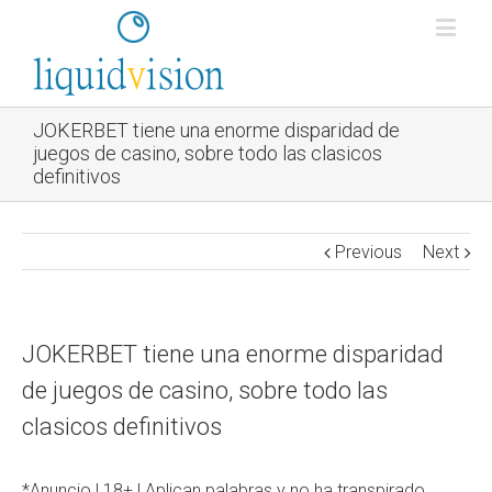
JOKERBET tiene una enorme disparidad de
juegos de casino, sobre todo las clasicos
definitivos
Previous
Next
JOKERBET tiene una enorme disparidad
de juegos de casino, sobre todo las
clasicos definitivos
*Anuncio | 18+ | Aplican palabras y no ha transpirado