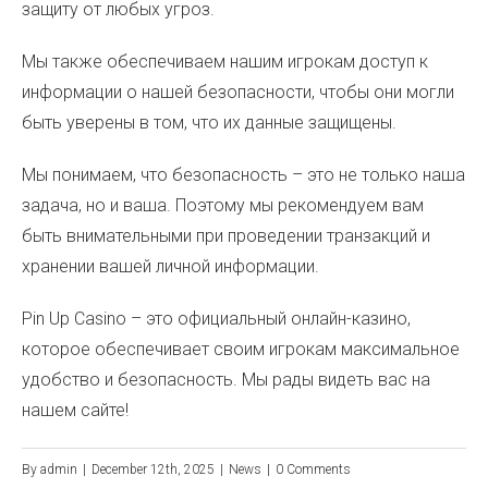
защиту от любых угроз.
Мы также обеспечиваем нашим игрокам доступ к
информации о нашей безопасности, чтобы они могли
быть уверены в том, что их данные защищены.
Мы понимаем, что безопасность – это не только наша
задача, но и ваша. Поэтому мы рекомендуем вам
быть внимательными при проведении транзакций и
хранении вашей личной информации.
Pin Up Casino – это официальный онлайн-казино,
которое обеспечивает своим игрокам максимальное
удобство и безопасность. Мы рады видеть вас на
нашем сайте!
By
admin
|
December 12th, 2025
|
News
|
0 Comments