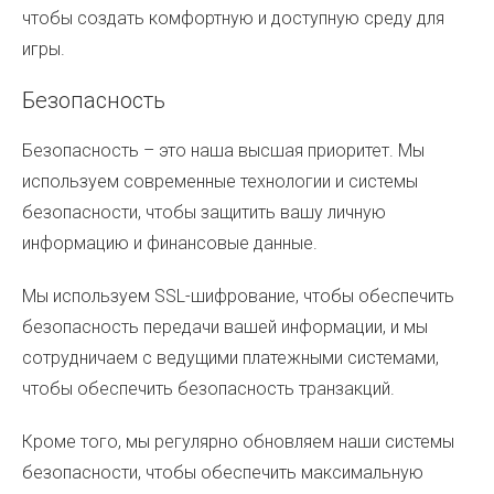
чтобы создать комфортную и доступную среду для
игры.
Безопасность
Безопасность – это наша высшая приоритет. Мы
используем современные технологии и системы
безопасности, чтобы защитить вашу личную
информацию и финансовые данные.
Мы используем SSL-шифрование, чтобы обеспечить
безопасность передачи вашей информации, и мы
сотрудничаем с ведущими платежными системами,
чтобы обеспечить безопасность транзакций.
Кроме того, мы регулярно обновляем наши системы
безопасности, чтобы обеспечить максимальную