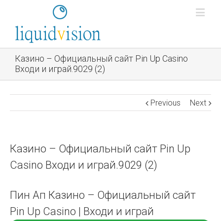
Казино – Официальный сайт Pin Up Casino
Входи и играй.9029 (2)
Previous
Next
Казино – Официальный сайт Pin Up
Casino Входи и играй.9029 (2)
Пин Ап Казино – Официальный сайт
Pin Up Casino | Входи и играй