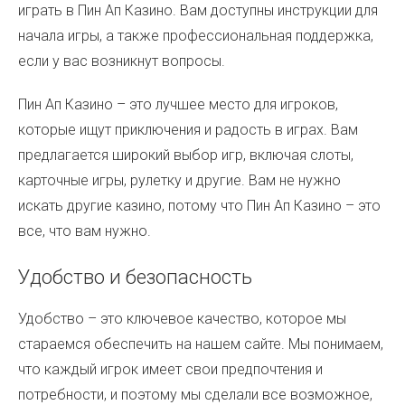
играть в Пин Ап Казино. Вам доступны инструкции для
начала игры, а также профессиональная поддержка,
если у вас возникнут вопросы.
Пин Ап Казино – это лучшее место для игроков,
которые ищут приключения и радость в играх. Вам
предлагается широкий выбор игр, включая слоты,
карточные игры, рулетку и другие. Вам не нужно
искать другие казино, потому что Пин Ап Казино – это
все, что вам нужно.
Удобство и безопасность
Удобство – это ключевое качество, которое мы
стараемся обеспечить на нашем сайте. Мы понимаем,
что каждый игрок имеет свои предпочтения и
потребности, и поэтому мы сделали все возможное,