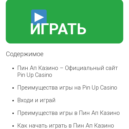
ИГРАТЬ
Содержимое
Пин Ап Казино – Официальный сайт
Pin Up Casino
Преимущества игры на Pin Up Casino
Входи и играй
Преимущества игры в Пин Ап Казино
Как начать играть в Пин Ап Казино