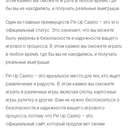
этом казино вы сможете играть в любое время, где
бы вы не находились, и получать реальные выигрыши.
Один из главных преимуществ Pin Up Casino – это его
официальный статус. Это означает, что вы можете
быть уверены в безопасности и надежности вашего
игрового процесса. В этом казино вы сможете играть
в любое время, где бы вы не находились, и получать
реальные выигрыши.
Pin Up Casino – это идеальное место для тех, кто ищет
развлечение и радость. В этом казино вы сможете
играть в различные игры, включая слоты, карточные
игры, рулетку и другие. Вам не нужно беспокоиться о
безопасности и надежности вашего игрового
процесса, потому что Pin Up Casino – это
официальный сайт, который предлагает своим