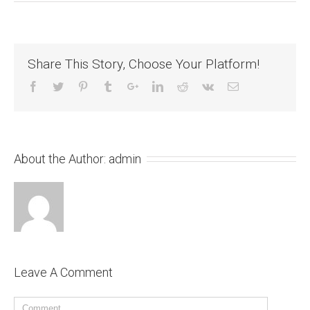
Share This Story, Choose Your Platform!
About the Author:
admin
Leave A Comment