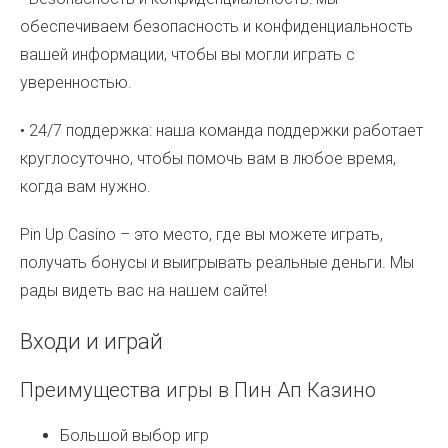
обеспечиваем безопасность и конфиденциальность
вашей информации, чтобы вы могли играть с
уверенностью.
• 24/7 поддержка: наша команда поддержки работает
круглосуточно, чтобы помочь вам в любое время,
когда вам нужно.
Pin Up Casino – это место, где вы можете играть,
получать бонусы и выигрывать реальные деньги. Мы
рады видеть вас на нашем сайте!
Входи и играй
Преимущества игры в Пин Ап Казино
Большой выбор игр