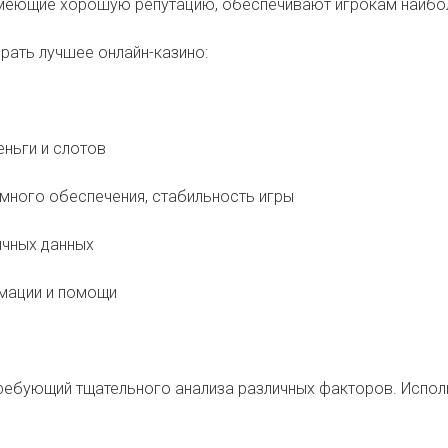
 имеющие хорошую репутацию, обеспечивают игрокам наибо
рать лучшее онлайн-казино:
еньги и слотов
много обеспечения, стабильность игры
ичных данных
рмации и помощи
ребующий тщательного анализа различных факторов. Исполь