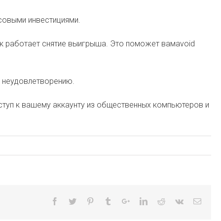
нсовыми инвестициями.
 как работает снятие выигрыша. Это поможет вамavoid
 и неудовлетворению.
оступ к вашему аккаунту из общественных компьютеров и