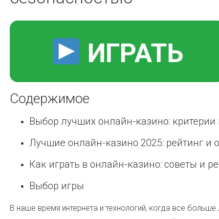
ИГРАТЬ
Содержимое
Выбор лучших онлайн-казино: критерии
Лучшие онлайн-казино 2025: рейтинг и 
Как играть в онлайн-казино: советы и 
Выбор игры
В наше время интернета и технологий, когда все больше