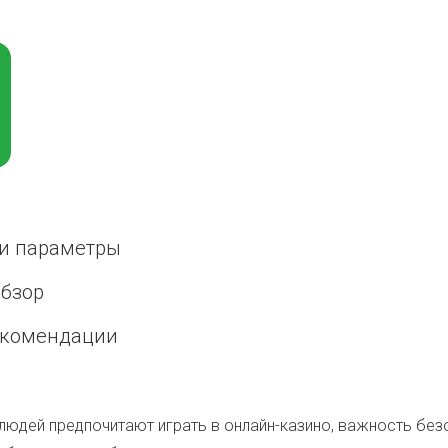
 и параметры
обзор
рекомендации
 людей предпочитают играть в онлайн-казино, важность без