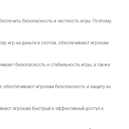
еспечить безопасность и честность игры. Поэтому,
в, игр на деньги и слотов, обеспечивают игрокам
ивает безопасность и стабильность игры, а также
и, обеспечивают игрокам безопасность и защиту их
ивают игрокам быстрый и эффективный доступ к