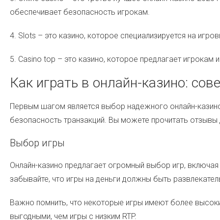
обеспечивает безопасность игрокам.
4. Slots – это казино, которое специализируется на иг
5. Casino top – это казино, которое предлагает игрокам
Как играть в онлайн-казино: сов
Первым шагом является выбор надежного онлайн-казино
безопасность транзакций. Вы можете прочитать отзывы д
Выбор игры
Онлайн-казино предлагает огромный выбор игр, включая с
забывайте, что игры на деньги должны быть развлекател
Важно помнить, что некоторые игры имеют более высок
выгодными, чем игры с низким RTP.