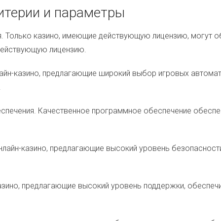
итерии и параметры
. Только казино, имеющие действующую лицензию, могут об
 действующую лицензию.
айн-казино, предлагающие широкий выбор игровых автомато
.
спечения. Качественное программное обеспечение обеспеч
нлайн-казино, предлагающие высокий уровень безопасност
казино, предлагающие высокий уровень поддержки, обеспеч