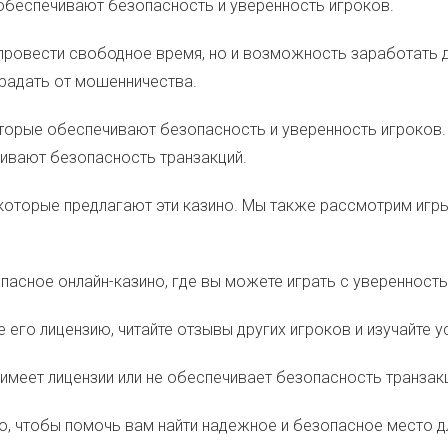
 обеспечивают безопасность и уверенность игроков.
 провести свободное время, но и возможность заработать 
традать от мошенничества.
оторые обеспечивают безопасность и уверенность игроков. 
чивают безопасность транзакций.
оторые предлагают эти казино. Мы также рассмотрим игры н
опасное онлайн-казино, где вы можете играть с уверенност
его лицензию, читайте отзывы других игроков и изучайте у
е имеет лицензии или не обеспечивает безопасность транзак
о, чтобы помочь вам найти надежное и безопасное место д