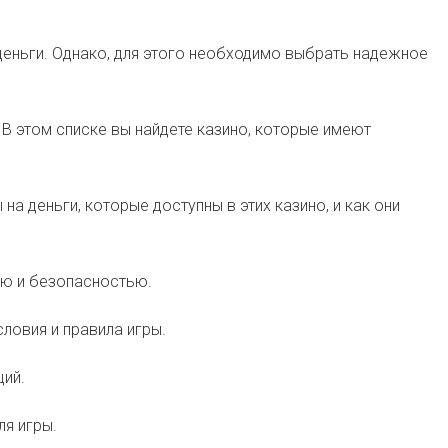
деньги. Однако, для этого необходимо выбрать надежное
В этом списке вы найдете казино, которые имеют
а деньги, которые доступны в этих казино, и как они
ью и безопасностью.
словия и правила игры.
ций.
ля игры.