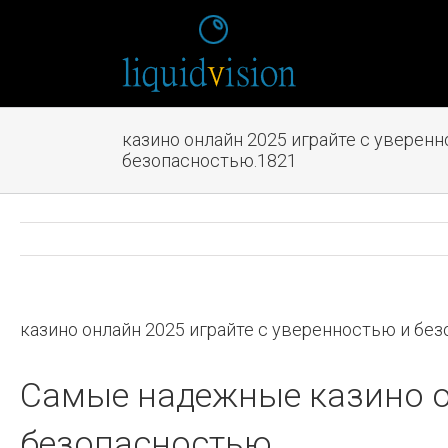
казино онлайн 2025 играйте с уверен
безопасностью.1821
казино онлайн 2025 играйте с уверенностью и бе
Самые надежные казино он
безопасностью