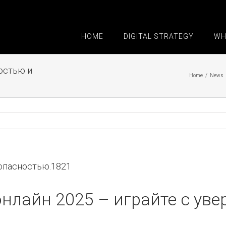
HOME
DIGITAL STRATEGY
WH
ностью и
Home
/
News
зопасностью.1821
лайн 2025 – играйте с уве