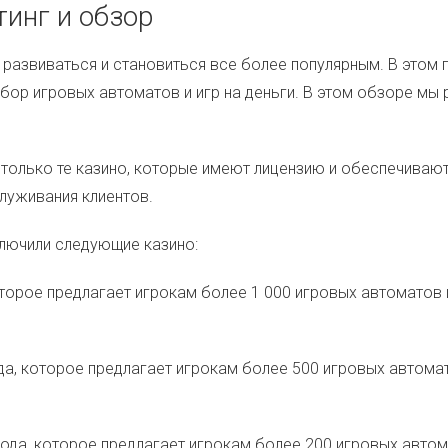
тинг и обзор
развиваться и становиться все более популярным. В этом
бор игровых автоматов и игр на деньги. В этом обзоре мы 
и только те казино, которые имеют лицензию и обеспечиваю
служивания клиентов.
ключили следующие казино:
 которое предлагает игрокам более 1 000 игровых автоматов 
ода, которое предлагает игрокам более 500 игровых автомат
5 года, которое предлагает игрокам более 200 игровых автом