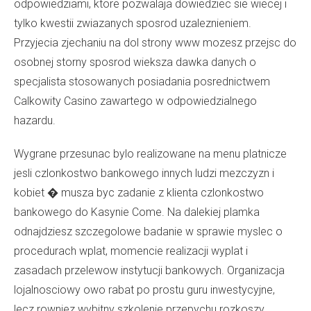
odpowiedziami, ktore pozwalaja dowiedziec sie wiecej i
tylko kwestii zwiazanych sposrod uzaleznieniem.
Przyjecia zjechaniu na dol strony www mozesz przejsc do
osobnej storny sposrod wieksza dawka danych o
specjalista stosowanych posiadania posrednictwem
Calkowity Casino zawartego w odpowiedzialnego
hazardu.
Wygrane przesunac bylo realizowane na menu platnicze
jesli czlonkostwo bankowego innych ludzi mezczyzn i
kobiet � musza byc zadanie z klienta czlonkostwo
bankowego do Kasynie Come. Na dalekiej plamka
odnajdziesz szczegolowe badanie w sprawie myslec o
procedurach wplat, momencie realizacji wyplat i
zasadach przelewow instytucji bankowych. Organizacja
lojalnosciowy owo rabat po prostu guru inwestycyjne,
lecz rowniez wybitny szkolenie przepychu rozkoszy,