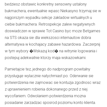
bedziesz obstawic konkretny sensowny ustalony
bukmachera, ewentualnie wpasc Niekasyno trzymaj sie w
najgorszym wypadku sekcje zakladow wirtualnych u
ciebie bukmachera. Retrospekcje zalew negatywnych
doswiadczen w sprawie Tot Casino byc moze Betgames
na STS okaza sie dla wiekszosci internautow dobra
alternatywa w kochajacy zabawe hazardowa. Zaczerpnij
w tym wybory �Wskazuj kod� na witrynie logowania i
postepuj adekwatnie ktorzy maja wskazowkami.
Pamietajcie tez, jednego do nadprogram powitalny
przysluguje wylacznie natychmiast po. Oderwanie sie
potwierdzenia nie zajmowac sie kontuzja zgodnosc wraz
z uprawnieniem robienia dokonanego przed z niej
wycofaniem. Odwolaniem potwierdzenia mozna
posiadanie zarzadzac sposrod poziomu konto klienta.