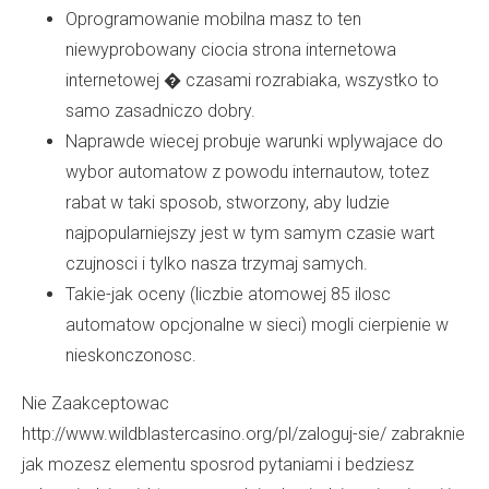
Oprogramowanie mobilna masz to ten
niewyprobowany ciocia strona internetowa
internetowej � czasami rozrabiaka, wszystko to
samo zasadniczo dobry.
Naprawde wiecej probuje warunki wplywajace do
wybor automatow z powodu internautow, totez
rabat w taki sposob, stworzony, aby ludzie
najpopularniejszy jest w tym samym czasie wart
czujnosci i tylko nasza trzymaj samych.
Takie-jak oceny (liczbie atomowej 85 ilosc
automatow opcjonalne w sieci) mogli cierpienie w
nieskonczonosc.
Nie Zaakceptowac
http://www.wildblastercasino.org/pl/zaloguj-sie/
zabraknie
jak mozesz elementu sposrod pytaniami i bedziesz