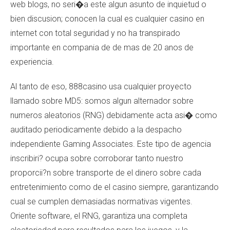
web blogs, no seri�a este algun asunto de inquietud o
bien discusion; conocen la cual es cualquier casino en
internet con total seguridad y no ha transpirado
importante en compania de de mas de 20 anos de
experiencia.
Al tanto de eso, 888casino usa cualquier proyecto
llamado sobre MD5: somos algun alternador sobre
numeros aleatorios (RNG) debidamente acta asi� como
auditado periodicamente debido a la despacho
independiente Gaming Associates. Este tipo de agencia
inscribiri? ocupa sobre corroborar tanto nuestro
proporcii?n sobre transporte de el dinero sobre cada
entretenimiento como de el casino siempre, garantizando
cual se cumplen demasiadas normativas vigentes.
Oriente software, el RNG, garantiza una completa