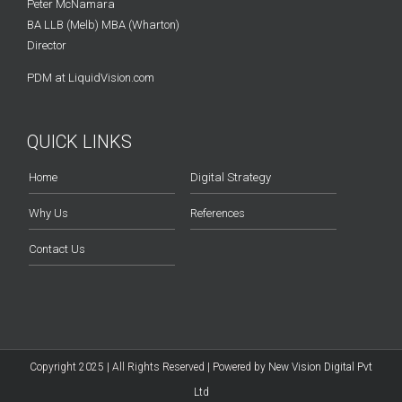
Peter McNamara
BA LLB (Melb) MBA (Wharton)
Director
PDM at LiquidVision.com
QUICK LINKS
Home
Digital Strategy
Why Us
References
Contact Us
Copyright 2025 | All Rights Reserved | Powered by
New Vision Digital Pvt
Ltd