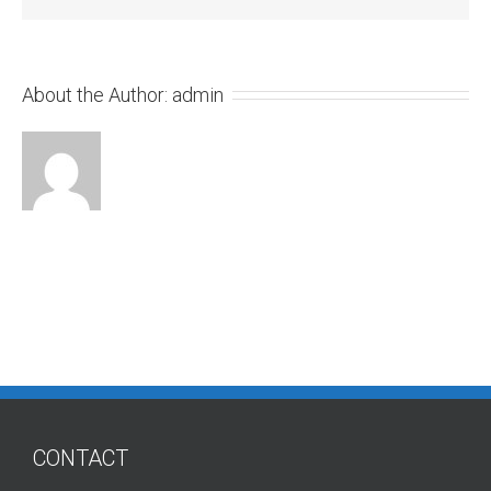
About the Author:
admin
CONTACT