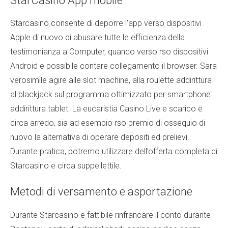
StarCasino App mobile
Starcasino consente di deporre l’app verso dispositivi
Apple di nuovo di abusare tutte le efficienza della
testimonianza a Computer, quando verso rso dispositivi
Android e possibile contare collegamento il browser. Sara
verosimile agire alle slot machine, alla roulette addirittura
al blackjack sul programma ottimizzato per smartphone
addirittura tablet. La eucaristia Casino Live e scarico e
circa arredo, sia ad esempio rso premio di ossequio di
nuovo la alternativa di operare depositi ed prelievi.
Durante pratica, potremo utilizzare dell’offerta completa di
Starcasino e circa suppellettile.
Metodi di versamento e asportazione
Durante Starcasino e fattibile rinfrancare il conto durante