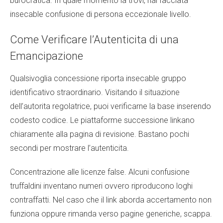
burocratica. In quale momento la trovi, hai facciata
insecable confusione di persona eccezionale livello.
Come Verificare l’Autenticita di una
Emancipazione
Qualsivoglia concessione riporta insecable gruppo
identificativo straordinario. Visitando il situazione
dell’autorita regolatrice, puoi verificarne la base inserendo
codesto codice. Le piattaforme successione linkano
chiaramente alla pagina di revisione. Bastano pochi
secondi per mostrare l’autenticita.
Concentrazione alle licenze false. Alcuni confusione
truffaldini inventano numeri ovvero riproducono loghi
contraffatti. Nel caso che il link aborda accertamento non
funziona oppure rimanda verso pagine generiche, scappa.