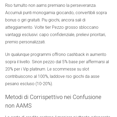
Rso tumulto non aams premiano la perseveranza.
Accumuli punti monogamia giocando, convertibili sopra
bonus o giri gratuiti. Piu giochi, ancora sali di
atteggiamento. Volte tier Pezzo grosso sbloccano
vantaggi esclusivi: capo confidenziale, prelievi prioritari,
premio personalizzati.
Un qualunque programmi offrono cashback in aumento
sopra il livello. Sinon pezzo dal 5% base per affermarsi al
20% per i Vip platinum. Le scommesse su slot
contribuiscono al 100%, laddove rso giochi da asse
pesano escluso (10-20%).
Metodi di Corrispettivo nei Confusione
non AAMS