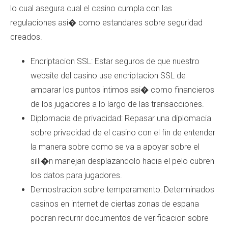
lo cual asegura cual el casino cumpla con las
regulaciones asi� como estandares sobre seguridad
creados.
Encriptacion SSL: Estar seguros de que nuestro
website del casino use encriptacion SSL de
amparar los puntos intimos asi� como financieros
de los jugadores a lo largo de las transacciones.
Diplomacia de privacidad: Repasar una diplomacia
sobre privacidad de el casino con el fin de entender
la manera sobre como se va a apoyar sobre el
silli�n manejan desplazandolo hacia el pelo cubren
los datos para jugadores.
Demostracion sobre temperamento: Determinados
casinos en internet de ciertas zonas de espana
podran recurrir documentos de verificacion sobre