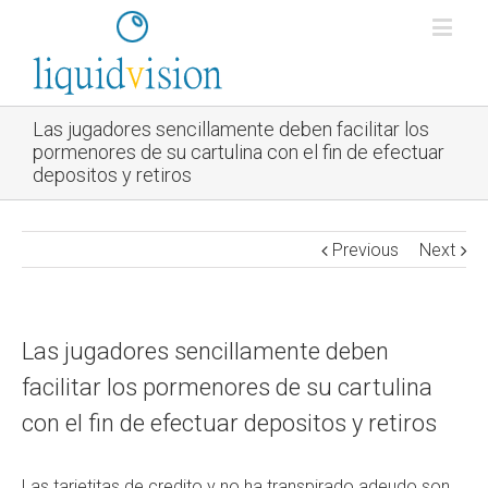
Las jugadores sencillamente deben facilitar los
pormenores de su cartulina con el fin de efectuar
depositos y retiros
Previous
Next
Las jugadores sencillamente deben
facilitar los pormenores de su cartulina
con el fin de efectuar depositos y retiros
Las tarjetitas de credito y no ha transpirado adeudo son