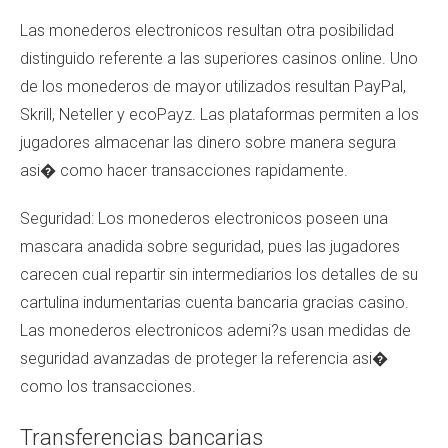
Las monederos electronicos resultan otra posibilidad
distinguido referente a las superiores casinos online. Uno
de los monederos de mayor utilizados resultan PayPal,
Skrill, Neteller y ecoPayz. Las plataformas permiten a los
jugadores almacenar las dinero sobre manera segura
asi� como hacer transacciones rapidamente.
Seguridad: Los monederos electronicos poseen una
mascara anadida sobre seguridad, pues las jugadores
carecen cual repartir sin intermediarios los detalles de su
cartulina indumentarias cuenta bancaria gracias casino.
Las monederos electronicos ademi?s usan medidas de
seguridad avanzadas de proteger la referencia asi�
como los transacciones.
Transferencias bancarias