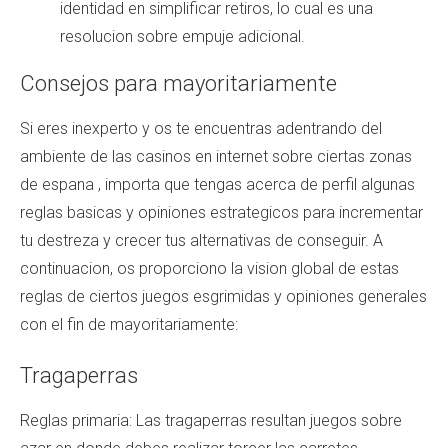
identidad en simplificar retiros, lo cual es una
resolucion sobre empuje adicional.
Consejos para mayoritariamente
Si eres inexperto y os te encuentras adentrando del
ambiente de las casinos en internet sobre ciertas zonas
de espana , importa que tengas acerca de perfil algunas
reglas basicas y opiniones estrategicos para incrementar
tu destreza y crecer tus alternativas de conseguir. A
continuacion, os proporciono la vision global de estas
reglas de ciertos juegos esgrimidas y opiniones generales
con el fin de mayoritariamente:
Tragaperras
Reglas primaria: Las tragaperras resultan juegos sobre