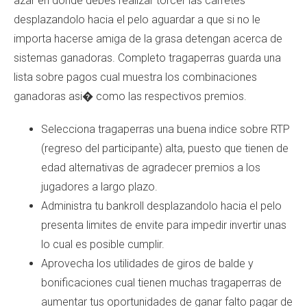
azar en donde debes realizar torcer las carretes
desplazandolo hacia el pelo aguardar a que si no le
importa hacerse amiga de la grasa detengan acerca de
sistemas ganadoras. Completo tragaperras guarda una
lista sobre pagos cual muestra los combinaciones
ganadoras asi� como las respectivos premios.
Selecciona tragaperras una buena indice sobre RTP
(regreso del participante) alta, puesto que tienen de
edad alternativas de agradecer premios a los
jugadores a largo plazo.
Administra tu bankroll desplazandolo hacia el pelo
presenta limites de envite para impedir invertir unas
lo cual es posible cumplir.
Aprovecha los utilidades de giros de balde y
bonificaciones cual tienen muchas tragaperras de
aumentar tus oportunidades de ganar falto pagar de