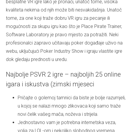
besplatne VR igre lako je pronaći, unatoč tome, visoka
kvaliteta nekima od njih može biti nesvakidašnja.
Unatoč
tome, za one koji traže dobru VR igru ​​za pecanje ili
mogućnosti za skupu igru ​​kao što je Place Pirate Trainer,
Software Laboratory je pravo mjesto za potražiti. Neki
profesionalci zapravo učitavaju poker događaje uživo na
webu, uključujući Poker Industry Show i igraju vlastite igre
dok gledaju prednosti u uredu.
Najbolje PSVR 2 igre – najboljih 25 online
igara i iskustva (zimski mjeseci
Pričajte o golemoj tamnici da biste je bolje razumjeli,
u kojoj se nalazi mnogo zlikovaca koji samo traže
novi čelik vašeg mača, noževa i strijela.
Jednostavno vam je potrebna internetska veza,
volja za LOL-om i nekoliko slobodnog vremena.