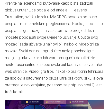
Krenite na legendarno putovanje kako biste zadržali
globus unutar Lige podalje od anđela – Heaven’s
Frustration, svježi ulazak u MMORPG posao s potpuno
besplatnim internetskim preglednicima. Kockajte potpuno
besplatnu igru ​​mozga na vlastitom web pregledniku i
možete poboljšati svoje uvjereno uživanje! Uputite svoj
mozak i sada uživajte u najnovijoj i najboljoj videoigri za
mozak. Svaki dan nadograđujem naše posebne igre
mahjong linkova kako bih vam omogućio da otkrijete
nešto fascinantno za sebe svaki put kada vidite sve naše
web stranice. Video igra troši nekoliko praktičnih tehničara
za ribolov, a istovremeno pruža ultra-praktičnu sliku, a ova
pretraga je nevjerojatna, posebno za potpuno novi Quest,
treći korak.