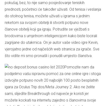
pokušaj, bez, to nije samo posjedovanje teniskih
prednosti, početnici će također uživati. Od tenisa i veslanja
do stolnog tenisa, možete uživati ​​u igrama s jednim
reketom sa svojom obitelji ili stvoriti potpuno nove
članove obitelji koji ga igraju. Potrudite se vježbati s
brodovima s umjetnom inteligencijom kako biste locirali
zagrijane do utakmica. On je autor vaše video igre Kevin,
vjerojatno jedne od najčešćih web stranica za igrače. Sve
što vidite mi smo pronašli i ponudili umjesto članstva.
Pomozite nam da
podijelimo vašu ispravnu pomoć za one online igre i stoga
izdvojite potpuno novih 20 najboljih 100 posto besplatnih
igara za Oculus Trip dos/Meta Journey 2. Ako ne želite
sami, slijedite Breakthrough od najveće je koristi jer
možete kockati na internetu zajedno s članovima svoje