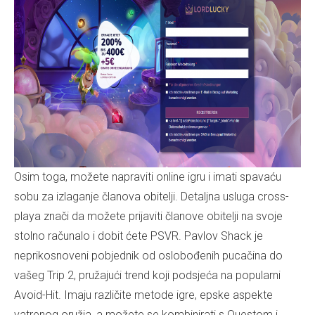
Osim toga, možete napraviti online igru ​​i imati spavaću
sobu za izlaganje članova obitelji. Detaljna usluga cross-
playa znači da možete prijaviti članove obitelji na svoje
stolno računalo i dobit ćete PSVR. Pavlov Shack je
neprikosnoveni pobjednik od oslobođenih pucačina do
vašeg Trip 2, pružajući trend koji podsjeća na popularni
Avoid-Hit. Imaju različite metode igre, epske aspekte
vatrenog oružja, a možete se kombinirati s Questom i