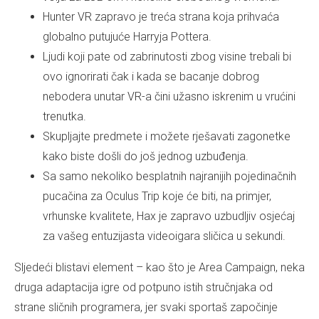
Hunter VR zapravo je treća strana koja prihvaća
globalno putujuće Harryja Pottera.
Ljudi koji pate od zabrinutosti zbog visine trebali bi
ovo ignorirati čak i kada se bacanje dobrog
nebodera unutar VR-a čini užasno iskrenim u vrućini
trenutka.
Skupljajte predmete i možete rješavati zagonetke
kako biste došli do još jednog uzbuđenja.
Sa samo nekoliko besplatnih najranijih pojedinačnih
pucačina za Oculus Trip koje će biti, na primjer,
vrhunske kvalitete, Hax je zapravo uzbudljiv osjećaj
za vašeg entuzijasta videoigara sličica u sekundi.
Sljedeći blistavi element – kao što je Area Campaign, neka
druga adaptacija igre od potpuno istih stručnjaka od
strane sličnih programera, jer svaki sportaš započinje