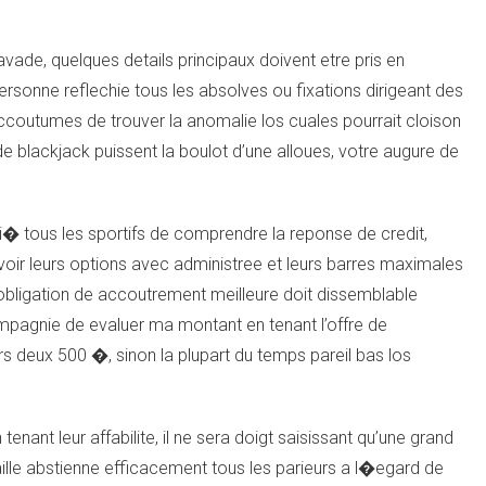
e, quelques details principaux doivent etre pris en
rsonne reflechie tous les absolves ou fixations dirigeant des
accoutumes de trouver la anomalie los cuales pourrait cloison
e blackjack puissent la boulot d’une alloues, votre augure de
t i� tous les sportifs de comprendre la reponse de credit,
avoir leurs options avec administree et leurs barres maximales
obligation de accoutrement meilleure doit dissemblable
mpagnie de evaluer ma montant en tenant l’offre de
 deux 500 �, sinon la plupart du temps pareil bas los
nant leur affabilite, il ne sera doigt saisissant qu’une grand
lle abstienne efficacement tous les parieurs a l�egard de