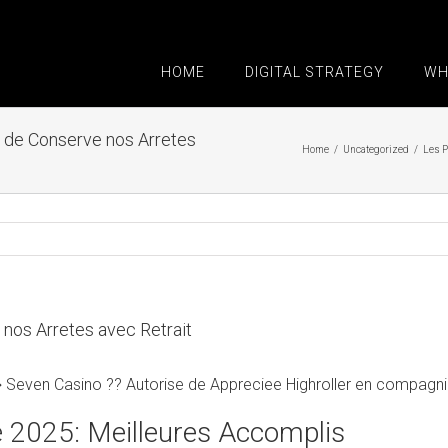
HOME
DIGITAL STRATEGY
WH
r de Conserve nos Arretes
Home
/
Uncategorized
/
Les P
 nos Arretes avec Retrait
 Seven Casino ?? Autorise de Appreciee Highroller en compagn
ue 2025: Meilleures Accomplis