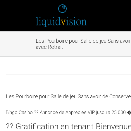
Les Pourboire pour Salle de jeu Sans avoi
avec Retrait
Les Pourboire pour Salle de jeu Sans avoir de Conserve
Bingo Casino ?? Annonce de Appreciee VIP jusqu’a 25 000 �
?? Gratification en tenant Bienven