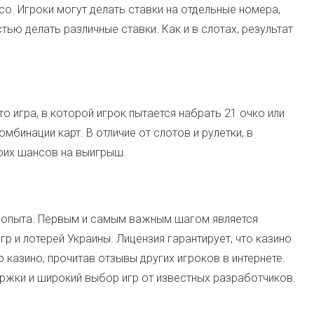
о. Игроки могут делать ставки на отдельные номера,
ью делать различные ставки. Как и в слотах, результат
о игра, в которой игрок пытается набрать 21 очко или
мбинации карт. В отличие от слотов и рулетки, в
воих шансов на выигрыш.
о опыта. Первым и самым важным шагом является
 и лотерей Украины. Лицензия гарантирует, что казино
казино, прочитав отзывы других игроков в интернете.
ржки и широкий выбор игр от известных разработчиков.