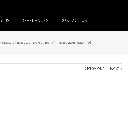
Y US
REFERENCES
CONTACT US
у за хвост лучшие азартные игры и онлайн казино украина ждут тебя!
Previous
Next