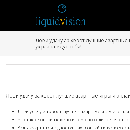
Лови удачу за хвост лучшие азартные 
украина ждут тебя!
Лови удачу за хвост лучшие азартные игры и онлай
Лови удачу за хвост: лучшие азартные игры и онлай
Что такое онлайн казино и чем оно отличается от т
Виды азартных игр, доступных в онлайн казино укра