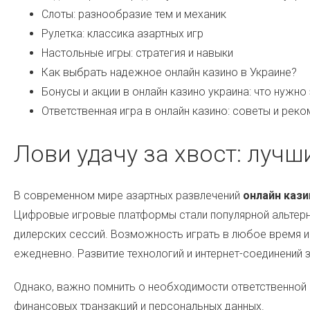
Слоты: разнообразие тем и механик
Рулетка: классика азартных игр
Настольные игры: стратегия и навыки
Как выбрать надежное онлайн казино в Украине?
Бонусы и акции в онлайн казино украина: что нужно
Ответственная игра в онлайн казино: советы и рек
Лови удачу за хвост: лучш
В современном мире азартных развлечений
онлайн кази
Цифровые игровые платформы стали популярной альтерна
дилерских сессий. Возможность играть в любое время и
ежедневно. Развитие технологий и интернет-соединений
Однако, важно помнить о необходимости ответственной 
финансовых транзакций и персональных данных.