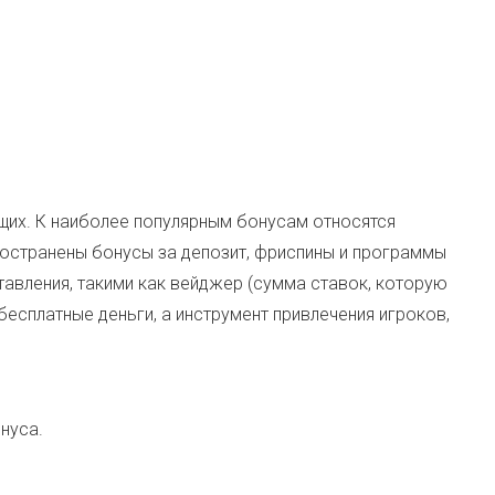
щих. К наиболее популярным бонусам относятся
ространены бонусы за депозит, фриспины и программы
авления, такими как вейджер (сумма ставок, которую
есплатные деньги, а инструмент привлечения игроков,
нуса.