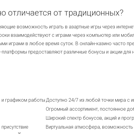
но отличается от традиционных?
ляющие возможность играть в азартные игры через интернет
гроки взаимодействуют с играми через компьютер или мобил
ми играми в любое время суток. В онлайн-казино часто пр
н-платформы предоставляют различные бонусы и акции для н
 и графиком работы
Доступно 24/7 из любой точки мира с 
Огромный ассортимент, постоянное до
Широкий спектр бонусов, акций и прог
 присутствие
Виртуальная атмосфера, возможность 