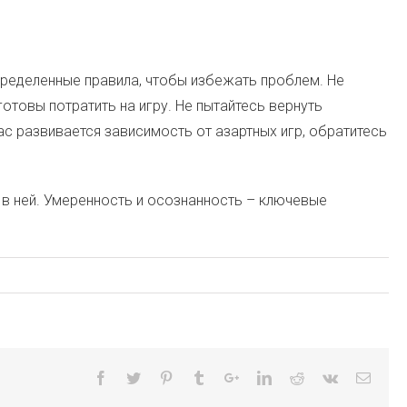
пределенные правила, чтобы избежать проблем. Не
отовы потратить на игру. Не пытайтесь вернуть
ас развивается зависимость от азартных игр, обратитесь
в ней. Умеренность и осознанность – ключевые