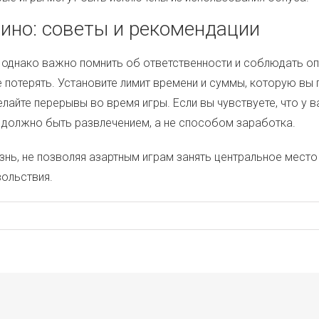
зино: советы и рекомендации
 однако важно помнить об ответственности и соблюдать о
 потерять. Установите лимит времени и суммы, которую вы г
лайте перерывы во время игры. Если вы чувствуете, что у в
о должно быть развлечением, а не способом заработка.
ь, не позволяя азартным играм занять центральное место 
ольствия.