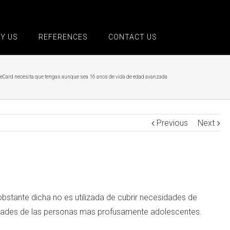
Y US
REFERENCES
CONTACT US
eCard necesita que tengas aunque sea 16 anos de vida de edad avanzada
Previous
Next
tante dicha no es utilizada de cubrir necesidades de
esidades de las personas mas profusamente adolescentes.