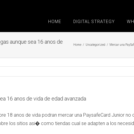
HOME
DIGITAL STRATEGY
WH
ngas aunque sea 16 anos de
Home
/
Uncategorized
/
Mercar una PaySaf
ea 16 anos de vida de edad avanzada
e 18 anos de vida podran mercar una PaysafeCard Junior no obs
 sobre los sitios asi� como tiendas cual se adapten a los nec