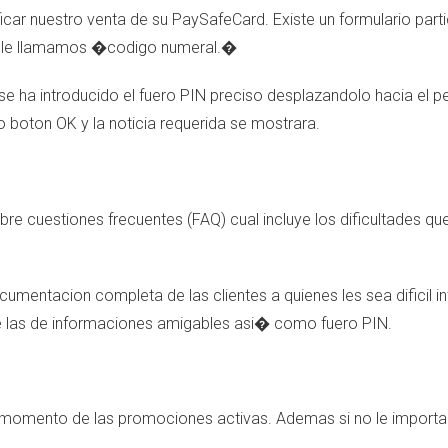
ar nuestro venta de su PaySafeCard. Existe un formulario partic
i?s le llamamos �codigo numeral.�
 ha introducido el fuero PIN preciso desplazandolo hacia el pel
 boton OK y la noticia requerida se mostrara.
 cuestiones frecuentes (FAQ) cual incluye los dificultades que
cumentacion completa de las clientes a quienes les sea dificil
e las de informaciones amigables asi� como fuero PIN.
l momento de las promociones activas. Ademas si no le importa 