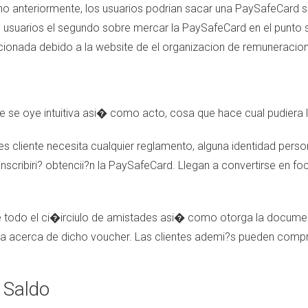
no anteriormente, los usuarios podrian sacar una PaySafeCard so
os usuarios el segundo sobre mercar la PaySafeCard en el punto
cionada debido a la website de el organizacion de remuneracion
e se oye intuitiva asi� como acto, cosa que hace cual pudiera ll
es cliente necesita cualquier reglamento, alguna identidad perso
nscribiri? obtencii?n la PaySafeCard. Llegan a convertirse en fo
e todo el ci�irciulo de amistades asi� como otorga la docume
sta acerca de dicho voucher. Las clientes ademi?s pueden compr
 Saldo