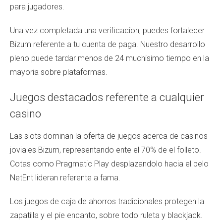
para jugadores.
Una vez completada una verificacion, puedes fortalecer
Bizum referente a tu cuenta de paga. Nuestro desarrollo
pleno puede tardar menos de 24 muchisimo tiempo en la
mayoria sobre plataformas.
Juegos destacados referente a cualquier
casino
Las slots dominan la oferta de juegos acerca de casinos
joviales Bizum, representando ente el 70% de el folleto.
Cotas como Pragmatic Play desplazandolo hacia el pelo
NetEnt lideran referente a fama.
Los juegos de caja de ahorros tradicionales protegen la
zapatilla y el pie encanto, sobre todo ruleta y blackjack.