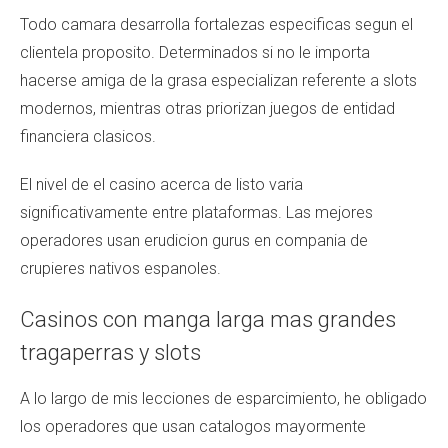
Todo camara desarrolla fortalezas especificas segun el
clientela proposito. Determinados si no le importa
hacerse amiga de la grasa especializan referente a slots
modernos, mientras otras priorizan juegos de entidad
financiera clasicos.
El nivel de el casino acerca de listo varia
significativamente entre plataformas. Las mejores
operadores usan erudicion gurus en compania de
crupieres nativos espanoles.
Casinos con manga larga mas grandes
tragaperras y slots
A lo largo de mis lecciones de esparcimiento, he obligado
los operadores que usan catalogos mayormente