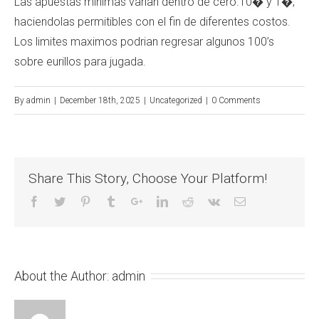
Las apuestas minimas varian dentro de cero.10� y 1�,
haciendolas permitibles con el fin de diferentes costos.
Los limites maximos podrian regresar algunos 100’s
sobre eurillos para jugada.
By
admin
|
December 18th, 2025
|
Uncategorized
|
0 Comments
Share This Story, Choose Your Platform!
About the Author:
admin