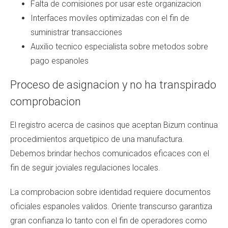
Falta de comisiones por usar este organizacion
Interfaces moviles optimizadas con el fin de
suministrar transacciones
Auxilio tecnico especialista sobre metodos sobre
pago espanoles
Proceso de asignacion y no ha transpirado
comprobacion
El registro acerca de casinos que aceptan Bizum continua
procedimientos arquetipico de una manufactura.
Debemos brindar hechos comunicados eficaces con el
fin de seguir joviales regulaciones locales.
La comprobacion sobre identidad requiere documentos
oficiales espanoles validos. Oriente transcurso garantiza
gran confianza lo tanto con el fin de operadores como