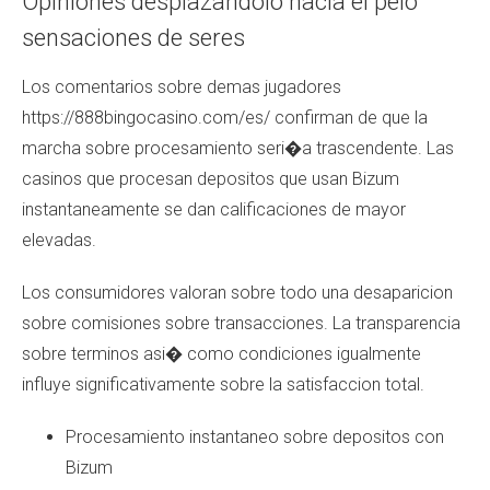
Opiniones desplazandolo hacia el pelo
sensaciones de seres
Los comentarios sobre demas jugadores
https://888bingocasino.com/es/
confirman de que la
marcha sobre procesamiento seri�a trascendente. Las
casinos que procesan depositos que usan Bizum
instantaneamente se dan calificaciones de mayor
elevadas.
Los consumidores valoran sobre todo una desaparicion
sobre comisiones sobre transacciones. La transparencia
sobre terminos asi� como condiciones igualmente
influye significativamente sobre la satisfaccion total.
Procesamiento instantaneo sobre depositos con
Bizum