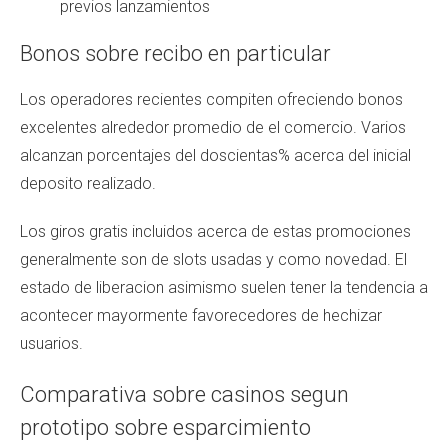
previos lanzamientos
Bonos sobre recibo en particular
Los operadores recientes compiten ofreciendo bonos
excelentes alrededor promedio de el comercio. Varios
alcanzan porcentajes del doscientas% acerca del inicial
deposito realizado.
Los giros gratis incluidos acerca de estas promociones
generalmente son de slots usadas y como novedad. El
estado de liberacion asimismo suelen tener la tendencia a
acontecer mayormente favorecedores de hechizar
usuarios.
Comparativa sobre casinos segun
prototipo sobre esparcimiento