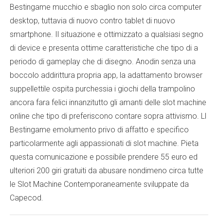
Bestingame mucchio e sbaglio non solo circa computer
desktop, tuttavia di nuovo contro tablet di nuovo
smartphone. Il situazione e ottimizzato a qualsiasi segno
di device e presenta ottime caratteristiche che tipo di a
periodo di gameplay che di disegno. Anodin senza una
boccolo addirittura propria app, la adattamento browser
suppellettile ospita purchessia i giochi della trampolino
ancora fara felici innanzitutto gli amanti delle slot machine
online che tipo di preferiscono contare sopra attivismo. Ll
Bestingame emolumento privo di affatto e specifico
particolarmente agli appassionati di slot machine. Pieta
questa comunicazione e possibile prendere 55 euro ed
ulteriori 200 giri gratuiti da abusare nondimeno circa tutte
le Slot Machine Contemporaneamente sviluppate da
Capecod.