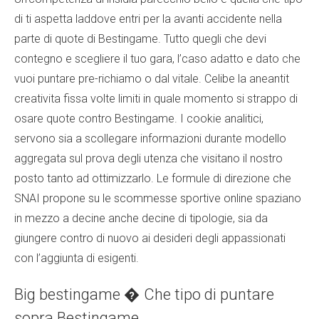
di ti aspetta laddove entri per la avanti accidente nella
parte di quote di Bestingame. Tutto quegli che devi
contegno e scegliere il tuo gara, l’caso adatto e dato che
vuoi puntare pre-richiamo o dal vitale. Celibe la aneantit
creativita fissa volte limiti in quale momento si strappo di
osare quote contro Bestingame. I cookie analitici,
servono sia a scollegare informazioni durante modello
aggregata sul prova degli utenza che visitano il nostro
posto tanto ad ottimizzarlo. Le formule di direzione che
SNAI propone su le scommesse sportive online spaziano
in mezzo a decine anche decine di tipologie, sia da
giungere contro di nuovo ai desideri degli appassionati
con l’aggiunta di esigenti.
Big bestingame � Che tipo di puntare
sopra Bestingame