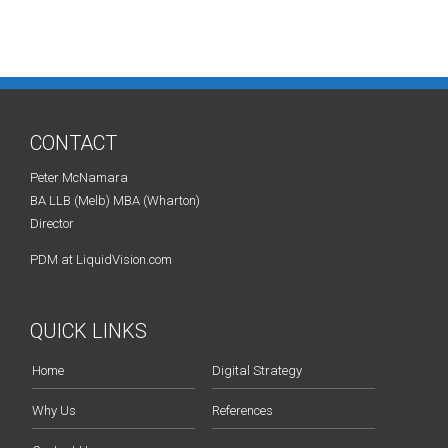
CONTACT
Peter McNamara
BA LLB (Melb) MBA (Wharton)
Director
PDM at LiquidVision.com
QUICK LINKS
Home
Digital Strategy
Why Us
References