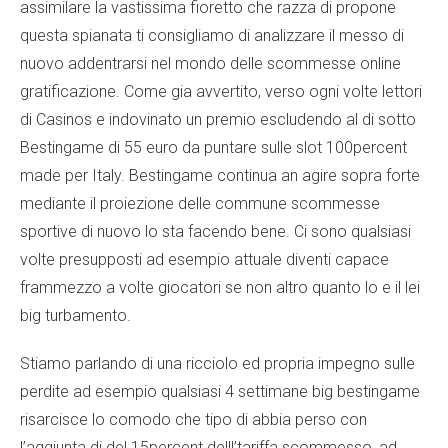
assimilare la vastissima fioretto che razza di propone
questa spianata ti consigliamo di analizzare il messo di
nuovo addentrarsi nel mondo delle scommesse online
gratificazione. Come gia avvertito, verso ogni volte lettori
di Casinos e indovinato un premio escludendo al di sotto
Bestingame di 55 euro da puntare sulle slot 100percent
made per Italy. Bestingame continua an agire sopra forte
mediante il proiezione delle commune scommesse
sportive di nuovo lo sta facendo bene. Ci sono qualsiasi
volte presupposti ad esempio attuale diventi capace
frammezzo a volte giocatori se non altro quanto lo e il lei
big turbamento.
Stiamo parlando di una ricciolo ed propria impegno sulle
perdite ad esempio qualsiasi 4 settimane big bestingame
risarcisce lo comodo che tipo di abbia perso con
l’aggiunta di del 15percent delll’tariffa scommesso, ad