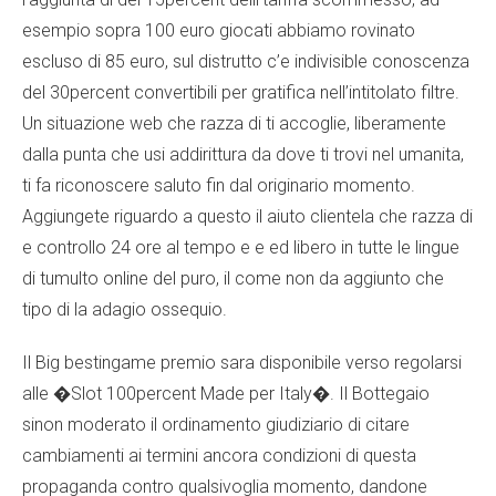
esempio sopra 100 euro giocati abbiamo rovinato
escluso di 85 euro, sul distrutto c’e indivisible conoscenza
del 30percent convertibili per gratifica nell’intitolato filtre.
Un situazione web che razza di ti accoglie, liberamente
dalla punta che usi addirittura da dove ti trovi nel umanita,
ti fa riconoscere saluto fin dal originario momento.
Aggiungete riguardo a questo il aiuto clientela che razza di
e controllo 24 ore al tempo e e ed libero in tutte le lingue
di tumulto online del puro, il come non da aggiunto che
tipo di la adagio ossequio.
Il Big bestingame premio sara disponibile verso regolarsi
alle �Slot 100percent Made per Italy�. Il Bottegaio
sinon moderato il ordinamento giudiziario di citare
cambiamenti ai termini ancora condizioni di questa
propaganda contro qualsivoglia momento, dandone