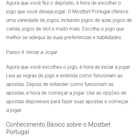
Agora que você fez o depósito, é hora de escolher o
jogo que você deseja jogar. O Mostbet Portugal oferece
uma variedade de jogos, incluindo jogos de azar, jogos de
cartas, jogos de slot e muito mais. Escolha o jogo que
melhor se adequa às suas preferências e habilidades.
Passo 4: Iniciar a Jogar
Agora que você escolheu o jogo, é hora de iniciar a jogar.
Leia as regras do jogo e entenda como funcionam as
apostas. Depois de entender como funcionam as
apostas, é hora de começar a jogar. Use as opções de
apostas disponíveis para fazer suas apostas e começar
a jogar.
Conhecimento Básico sobre o Mostbet
Portugal