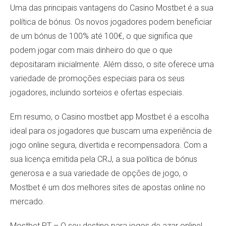
Uma das principais vantagens do Casino Mostbet é a sua
política de bónus. Os novos jogadores podem beneficiar
de um bónus de 100% até 100€, o que significa que
podem jogar com mais dinheiro do que o que
depositaram inicialmente. Além disso, o site oferece uma
variedade de promoções especiais para os seus
jogadores, incluindo sorteios e ofertas especiais.
Em resumo, o Casino
mostbet app
Mostbet é a escolha
ideal para os jogadores que buscam uma experiência de
jogo online segura, divertida e recompensadora. Com a
sua licença emitida pela CRJ, a sua política de bónus
generosa e a sua variedade de opções de jogo, o
Mostbet é um dos melhores sites de apostas online no
mercado.
Mostbet PT – O seu destino para jogos de azar online!