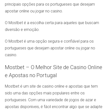
principais opções para os portugueses que desejam
apostar online ou jogar no casino.
O Mostbet é a escolha certa para aqueles que buscam
diversão e emoção.
O Mostbet é uma opção segura e confiável para os
portugueses que desejam apostar online ou jogar no
casino.
Mostbet – O Melhor Site de Casino Online
e Apostas no Portugal
Mostbet é um site de casino online e apostas que tem
sido uma das opções mais populares entre os
portugueses. Com uma variedade de jogos de azar e
apostas disponíveis, é fácil encontrar algo que se adapte