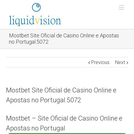
Mostbet Site Oficial de Casino Online e Apostas
no Portugal.5072
Previous
Next
Mostbet Site Oficial de Casino Online e
Apostas no Portugal.5072
Mostbet – Site Oficial de Casino Online e
Apostas no Portugal