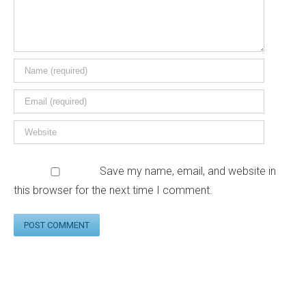
Save my name, email, and website in
this browser for the next time I comment.