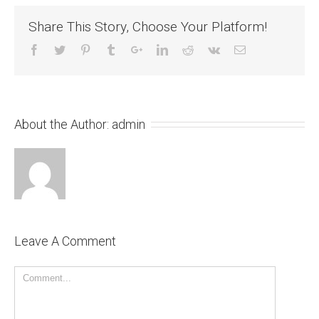
Share This Story, Choose Your Platform!
About the Author:
admin
Leave A Comment