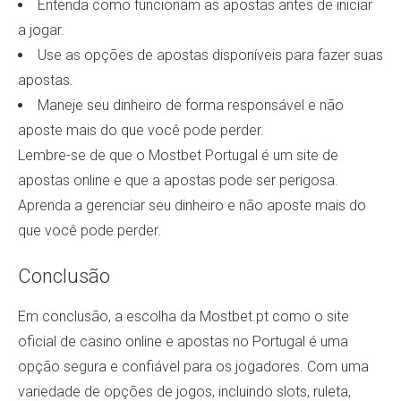
Entenda como funcionam as apostas antes de iniciar
a jogar.
Use as opções de apostas disponíveis para fazer suas
apostas.
Maneje seu dinheiro de forma responsável e não
aposte mais do que você pode perder.
Lembre-se de que o Mostbet Portugal é um site de
apostas online e que a apostas pode ser perigosa.
Aprenda a gerenciar seu dinheiro e não aposte mais do
que você pode perder.
Conclusão
Em conclusão, a escolha da Mostbet.pt como o site
oficial de casino online e apostas no Portugal é uma
opção segura e confiável para os jogadores. Com uma
variedade de opções de jogos, incluindo slots, ruleta,