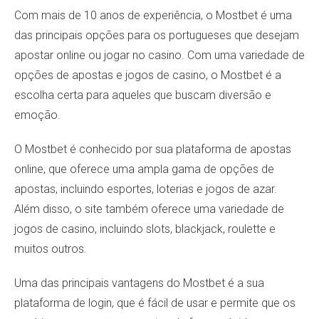
Com mais de 10 anos de experiência, o Mostbet é uma
das principais opções para os portugueses que desejam
apostar online ou jogar no casino. Com uma variedade de
opções de apostas e jogos de casino, o Mostbet é a
escolha certa para aqueles que buscam diversão e
emoção.
O Mostbet é conhecido por sua plataforma de apostas
online, que oferece uma ampla gama de opções de
apostas, incluindo esportes, loterias e jogos de azar.
Além disso, o site também oferece uma variedade de
jogos de casino, incluindo slots, blackjack, roulette e
muitos outros.
Uma das principais vantagens do Mostbet é a sua
plataforma de login, que é fácil de usar e permite que os