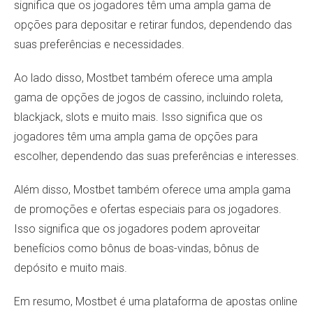
significa que os jogadores têm uma ampla gama de
opções para depositar e retirar fundos, dependendo das
suas preferências e necessidades.
Ao lado disso, Mostbet também oferece uma ampla
gama de opções de jogos de cassino, incluindo roleta,
blackjack, slots e muito mais. Isso significa que os
jogadores têm uma ampla gama de opções para
escolher, dependendo das suas preferências e interesses.
Além disso, Mostbet também oferece uma ampla gama
de promoções e ofertas especiais para os jogadores.
Isso significa que os jogadores podem aproveitar
benefícios como bônus de boas-vindas, bônus de
depósito e muito mais.
Em resumo, Mostbet é uma plataforma de apostas online