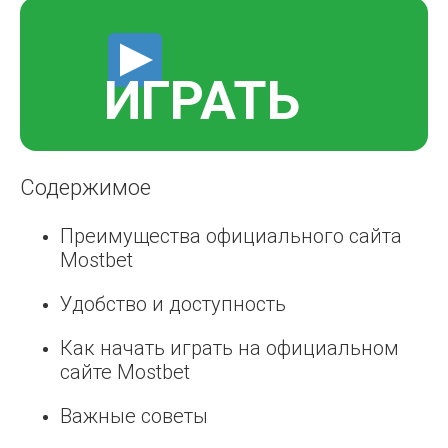
ИГРАТЬ
Содержимое
Преимущества официального сайта
Mostbet
Удобство и доступность
Как начать играть на официальном
сайте Mostbet
Важные советы