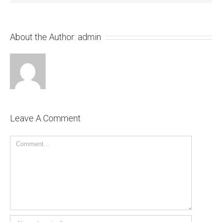
About the Author:
admin
Leave A Comment