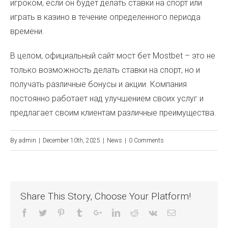
игроком, если он будет делать ставки на спорт или
играть в казино в течение определенного периода
времени.
В целом, официальный сайт
мост бет
Mostbet – это не
только возможность делать ставки на спорт, но и
получать различные бонусы и акции. Компания
постоянно работает над улучшением своих услуг и
предлагает своим клиентам различные преимущества.
By
admin
|
December 10th, 2025
|
News
|
0 Comments
Share This Story, Choose Your Platform!