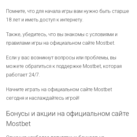
Помните, что для начала игры вам нужно быть старше
18 лет и иметь доступ к интернету.
Также, убедитесь, что вы знакомы с условиями и
правилами игры на официальном сайте Mostbet.
Если у вас возникнут вопросы или проблемы, вы
можете обратиться к поддержке Mostbet, которая
работает 24/7.
Начните играть на официальном сайте Mostbet
сегодня и наслаждайтесь игрой!
Бонусы и акции на официальном сайте
Mostbet