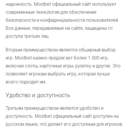
надежность. Mostbet официальный сайт использует
современные технологии для обеспечения
безопасности и конфиденциальности пользователей.
Все данные, передаваемые на сайте, защищены от
доступа третьих лиц.
Вторым преимуществом является обширный выбор
игр. Mostbet казино предлагает более 1 000 игр,
включая слоты, карточные игры, рулетку и другие. Это
позволяет игрокам выбрать игру, которая лучше
всего подходит им.
Удобство и доступность
Третьим преимуществом является удобство и
доступность. Mostbet официальный сайт доступен на
русском языке, что делает его доступным для игроков