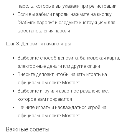
пароль, которые вы указали при регистрации
Если вы забыли пароль, нажмите на кнопку
“Забыли пароль” и следуйте инструкциям для
восстановления пароля
Шаг 3: Депозит и начало игры
Выберите способ депозита: банковская карта,
электронные деньги или другие опции
Внесите депозит, чтобы начать играть на
официальном сайте Mostbet
Выберите игру или азартное развлечение,
которое вам понравится
Начните играть и наслаждаться игрой на
официальном сайте Mostbet
Важные советы