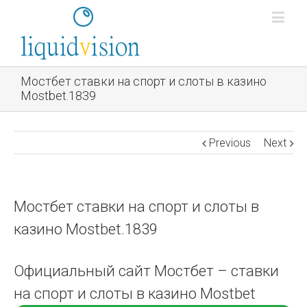
Мостбет ставки на спорт и слоты в казино
Mostbet.1839
Previous
Next
Мостбет ставки на спорт и слоты в
казино Mostbet.1839
Официальный сайт Мостбет – ставки
на спорт и слоты в казино Mostbet