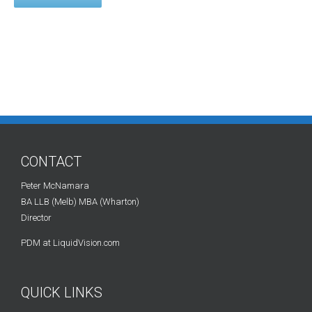
CONTACT
Peter McNamara
BA LLB (Melb) MBA (Wharton)
Director
PDM at LiquidVision.com
QUICK LINKS