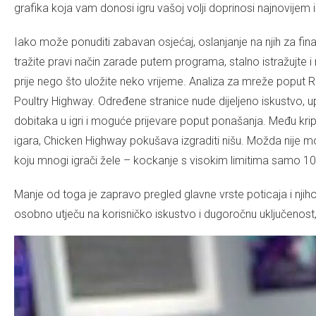
grafika koja vam donosi igru ​​​​vašoj volji doprinosi najnovije
Iako može ponuditi zabavan osjećaj, oslanjanje na njih za fin
tražite pravi način zarade putem programa, stalno istražujte 
prije nego što uložite neko vrijeme. Analiza za mreže poput Re
Poultry Highway. Određene stranice nude dijeljeno iskustvo, 
dobitaka u igri i moguće prijevare poput ponašanja. Među krip
igara, Chicken Highway pokušava izgraditi nišu. Možda nije mo
koju mnogi igrači žele – kockanje s visokim limitima samo 10
Manje od toga je zapravo pregled glavne vrste poticaja i njiho
osobno utječu na korisničko iskustvo i dugoročnu uključenos