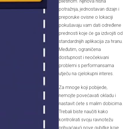
piletinom. Njihova nišna
potražnja, jednostavan dizajn i
preporuke ovisne o lokaciji
pokušavaju vam dati određene
prednosti koje će ga izdvojiti od
standardnijih aplikacija za hranu.
Međutim, ograničena
dostupnost i neočekivani
problemi s performansama
utječu na cjelokupni interes.
Za mnoge koji pobijede,
nemojte povećavati okladu i
nastavit ćete s malim dobicima.
Trebali biste naučiti kako
kontrolirati svoju ravnotežu
prihvaćajući nove gubitke koje