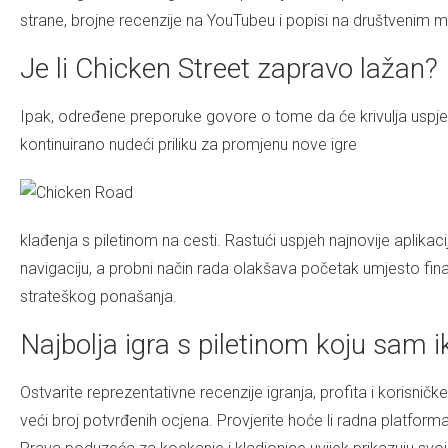
strane, brojne recenzije na YouTubeu i popisi na društvenim 
Je li Chicken Street zapravo lažan?
Ipak, određene preporuke govore o tome da će krivulja uspjeha
kontinuirano nudeći priliku za promjenu nove igre
klađenja s piletinom na cesti. Rastući uspjeh najnovije aplikac
navigaciju, a probni način rada olakšava početak umjesto fina
strateškog ponašanja.
Najbolja igra s piletinom koju sam i
Ostvarite reprezentativne recenzije igranja, profita i korisni
veći broj potvrđenih ocjena. Provjerite hoće li radna platfo