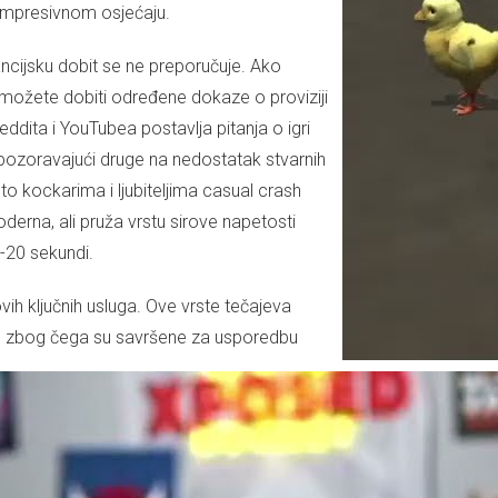
m impresivnom osjećaju.
ancijsku dobit se ne preporučuje. Ako
i možete dobiti određene dokaze o proviziji
ddita i YouTubea postavlja pitanja o igri
upozoravajući druge na nedostatak stvarnih
to kockarima i ljubiteljima casual crash
derna, ali pruža vrstu sirove napetosti
-20 sekundi.
vih ključnih usluga. Ove vrste tečajeva
t, zbog čega su savršene za usporedbu