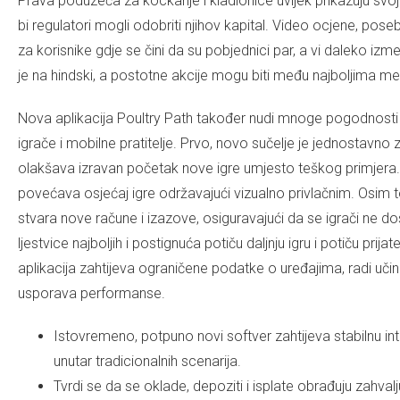
Prava poduzeća za kockanje i kladionice uvijek prikazuju svo
bi regulatori mogli odobriti njihov kapital. Video ocjene, pos
za korisnike gdje se čini da su pobjednici par, a vi daleko iz
je na hindski, a postotne akcije mogu biti među najboljima međ
Nova aplikacija Poultry Path također nudi mnoge pogodnosti 
igrače i mobilne pratitelje. Prvo, novo sučelje je jednostavno 
olakšava izravan početak nove igre umjesto teškog primjera. Nov
povećava osjećaj igre održavajući vizualno privlačnim. Osim t
stvara nove račune i izazove, osiguravajući da se igrači ne do
ljestvice najboljih i postignuća potiču daljnju igru ​​i potiču pri
aplikacija zahtijeva ograničene podatke o uređajima, radi uči
usporava performanse.
Istovremeno, potpuno novi softver zahtijeva stabilnu in
unutar tradicionalnih scenarija.
Tvrdi se da se oklade, depoziti i isplate obrađuju zahval