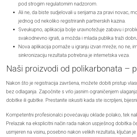
pod strogim regulatornim nadzorom.
Ali ne, da biste sudjelovali u serijama za pravi novac, 
jednog od nekoliko registriranih partnerskih kazina.
Sveukupno, aplikacija bolje uravnotežuje zabavu i prob
svakodnevno igrati, a možda i mlada publika traži dobru
Nova aplikacija pomaže u igranju izvan mreže; no ne, ima 
sinkronizaciju rezultata potrebna je internetska veza.
Naši proizvodi od polikarbonata – p
Nakon što je registracija završena, možete dobiti pristup vlas
bez odlaganja. Započnite s vrlo jasnim ograničenjem ulaganja
dobitke ili gubitke. Prestanite iskusiti kada ste iscrpljeni, bijesn
Kompetentni profesionalci povećavaju oklade polako, tek na
Prelazak na eksplicitni način rada nakon uspješnog dobitka če
usmjeren na visinu, posebno nakon velikih rezultata, ključan 