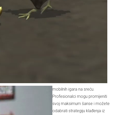
mobilnih igara na sreću.
Profesionalci mogu promijeniti
svoj maksimum šanse i možete
odabrati strategiju klađenja iz