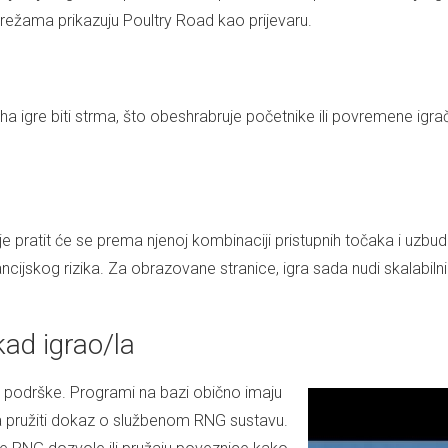
mrežama prikazuju Poultry Road kao prijevaru.
 igre biti strma, što obeshrabruje početnike ili povremene igrače
ije pratit će se prema njenoj kombinaciji pristupnih točaka i uzbud
ncijskog rizika. Za obrazovane stranice, igra sada nudi skalabiln
kad igrao/la
čke podrške. Programi na bazi obično imaju
rma pružiti dokaz o službenom RNG sustavu.