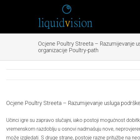
Ocjene Poultry Streeta – Razumijevanje 
organizacije Poultry-path
Ocjene Poultry Streeta – Razumijevanje usluga podrške
Učinci igre su zapravo slučajni, iako postoji mogućnost dobitk
vremenskom razdoblju u osnovi nadmašuju nove, neprovjerene p
može izgledati.
S druge strane, postoje razne pritužbe na neob