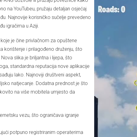
je RNG dozvole ili pružaju poveznice kako
ebno na YouTubeu, pružaju detaljan osjećaj
među. Najnovije korisničko sučelje prevedeno
u igračima u Aziji.
koje je čine privlačnom za opuštene
za korištenje i prilagođeno druženju, što
a slika je briljantna i lijepa, što
oga, standardna reputacija nove aplikacije
sađuju lako. Najnoviji društveni aspekt,
jateljsko natjecanje. Dodatna prednost je što
nkovito na više mobitela umjesto da
ternetsku vezu, što ograničava igranje
jujući potpuno registriranim operaterima