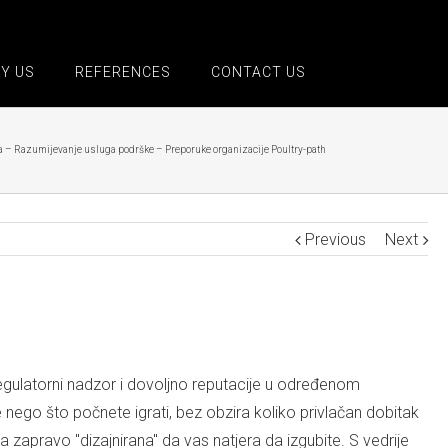
Y US
REFERENCES
CONTACT US
ta – Razumijevanje usluga podrške – Preporuke organizacije Poultry-path
Previous
Next
 regulatorni nadzor i dovoljno reputacije u određenom
ego što počnete igrati, bez obzira koliko privlačan dobitak
a zapravo "dizajnirana" da vas natjera da izgubite. S vedrije