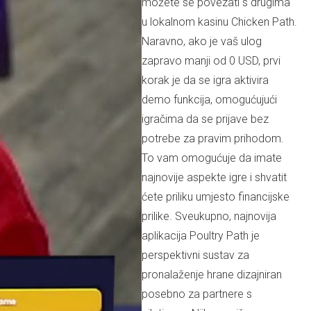
možete se povezati s drugima
u lokalnom kasinu Chicken Path.
Naravno, ako je vaš ulog
zapravo manji od 0 USD, prvi
korak je da se igra aktivira
demo funkcija, omogućujući
igračima da se prijave bez
potrebe za pravim prihodom.
To vam omogućuje da imate
najnovije aspekte igre i shvatit
ćete priliku umjesto financijske
prilike. Sveukupno, najnovija
aplikacija Poultry Path je
perspektivni sustav za
pronalaženje hrane dizajniran
posebno za partnere s