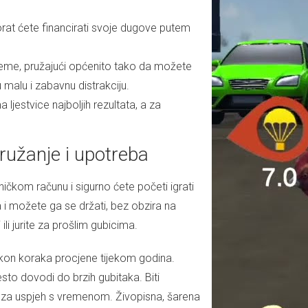
morat ćete financirati svoje dugove putem
leme, pružajući općenito tako da možete
 malu i zabavnu distrakciju.
ljestvice najboljih rezultata, a za
ružanje i upotreba
ničkom računu i sigurno ćete početi igrati
 i možete ga se držati, bez obzira na
i ili jurite za prošlim gubicima.
kon koraka procjene tijekom godina.
sto dovodi do brzih gubitaka. Biti
je za uspjeh s vremenom. Živopisna, šarena