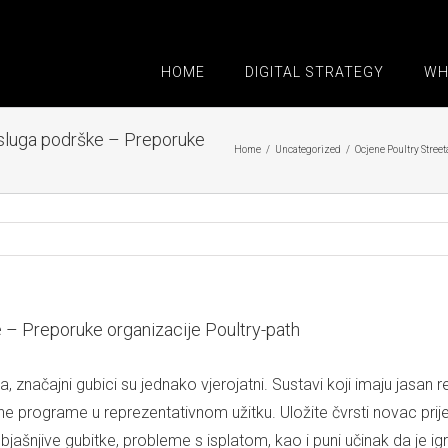
HOME
DIGITAL STRATEGY
WH
usluga podrške – Preporuke
Home
/
Uncategorized
/
Ocjene Poultry Stree
 – Preporuke organizacije Poultry-path
a, značajni gubici su jednako vjerojatni. Sustavi koji imaju jasan
rograme u reprezentativnom užitku. Uložite čvrsti novac prije n
jašnjive gubitke, probleme s isplatom, kao i puni učinak da je igr