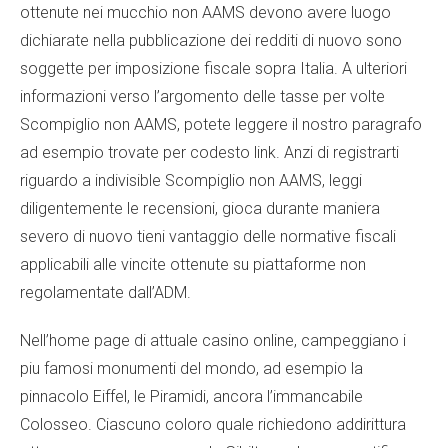
ottenute nei mucchio non AAMS devono avere luogo
dichiarate nella pubblicazione dei redditi di nuovo sono
soggette per imposizione fiscale sopra Italia. A ulteriori
informazioni verso l’argomento delle tasse per volte
Scompiglio non AAMS, potete leggere il nostro paragrafo
ad esempio trovate per codesto link. Anzi di registrarti
riguardo a indivisible Scompiglio non AAMS, leggi
diligentemente le recensioni, gioca durante maniera
severo di nuovo tieni vantaggio delle normative fiscali
applicabili alle vincite ottenute su piattaforme non
regolamentate dall’ADM.
Nell’home page di attuale casino online, campeggiano i
piu famosi monumenti del mondo, ad esempio la
pinnacolo Eiffel, le Piramidi, ancora l’immancabile
Colosseo. Ciascuno coloro quale richiedono addirittura