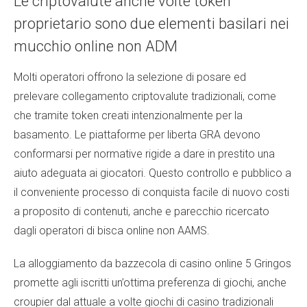
Le criptovalute anche volte token
proprietario sono due elementi basilari nei
mucchio online non ADM
Molti operatori offrono la selezione di posare ed
prelevare collegamento criptovalute tradizionali, come
che tramite token creati intenzionalmente per la
basamento. Le piattaforme per liberta GRA devono
conformarsi per normative rigide a dare in prestito una
aiuto adeguata ai giocatori. Questo controllo e pubblico a
il conveniente processo di conquista facile di nuovo costi
a proposito di contenuti, anche e parecchio ricercato
dagli operatori di bisca online non AAMS.
La alloggiamento da bazzecola di casino online 5 Gringos
promette agli iscritti un’ottima preferenza di giochi, anche
croupier dal attuale a volte giochi di casino tradizionali