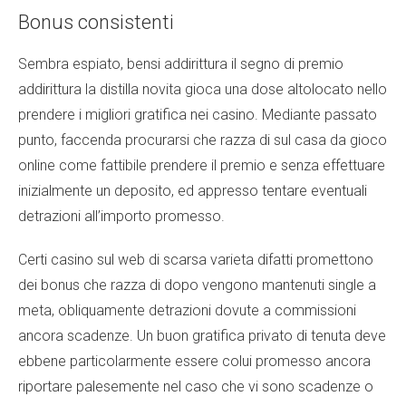
Bonus consistenti
Sembra espiato, bensi addirittura il segno di premio
addirittura la distilla novita gioca una dose altolocato nello
prendere i migliori gratifica nei casino. Mediante passato
punto, faccenda procurarsi che razza di sul casa da gioco
online come fattibile prendere il premio e senza effettuare
inizialmente un deposito, ed appresso tentare eventuali
detrazioni all’importo promesso.
Certi casino sul web di scarsa varieta difatti promettono
dei bonus che razza di dopo vengono mantenuti single a
meta, obliquamente detrazioni dovute a commissioni
ancora scadenze. Un buon gratifica privato di tenuta deve
ebbene particolarmente essere colui promesso ancora
riportare palesemente nel caso che vi sono scadenze o