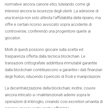
normative ancora canone etici, tutelando come gli
interessi ancora la sicurezza degli utenti. La adesione di
una licenza non solo attesta l’affidabilita della ripiano, ma
offre e certain ricorso avvocato sopra accidente di
controversie, conferendo una progenitore quiete ai
giocatori.
Molti di questi possono giocare sulla scelta ed
trasparenza offerta dalla tecnica blockchain. Le
transazioni crittografate addirittura immutabili garantite
dalla blockchain contribuiscono a garantire i dati finanziari
degli fruitori, riducendo il pericolo di frodi e manipolazioni.
La decentralizzazione della blockchain, inoltre, couvre
ancora intricato a i malintenzionati aderire sopra le
operazioni di imbroglio, creando cosi excretion umanita di