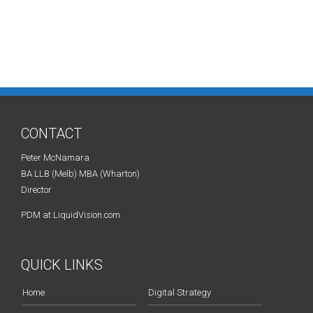
CONTACT
Peter McNamara
BA LLB (Melb) MBA (Wharton)
Director
PDM at LiquidVision.com
QUICK LINKS
Home
Digital Strategy