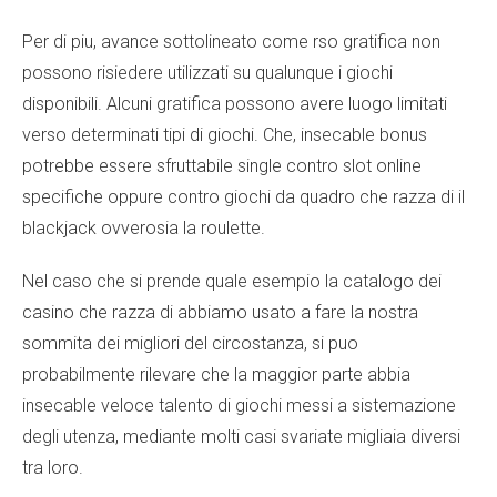
Per di piu, avance sottolineato come rso gratifica non
possono risiedere utilizzati su qualunque i giochi
disponibili. Alcuni gratifica possono avere luogo limitati
verso determinati tipi di giochi. Che, insecable bonus
potrebbe essere sfruttabile single contro slot online
specifiche oppure contro giochi da quadro che razza di il
blackjack ovverosia la roulette.
Nel caso che si prende quale esempio la catalogo dei
casino che razza di abbiamo usato a fare la nostra
sommita dei migliori del circostanza, si puo
probabilmente rilevare che la maggior parte abbia
insecable veloce talento di giochi messi a sistemazione
degli utenza, mediante molti casi svariate migliaia diversi
tra loro.