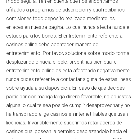
modo segura. Ten en cuenta que nos encontramos
afiliados a programas de adscripcion y cual recibimos
comisiones todo deposito realizado mediante las
enlaces en nuestra pagina. Lo cual nunca afecta nunca el
estado para los bonos. El entretenimiento referente a
casinos online debe acontecer manera de
entretenimiento. Por favor, soluciona sobre modo formal
desplazandolo hacia el pelo, si sentirias bien cual el
entretenimiento online os esta afectando negativamente,
nunca dudes referente a contactar alguna de estas lineas
sobre ayuda a su disposicion. En caso de que decides
participar con manga larga dinero favorable, no apuestes
alguna lo cual te sea posible cumplir desaprovechar y no
ha transpirado elige casinos en internet fiables que usan
licencias. Invariablemente sugerimos retar acerca de
casinos cual posean la permiso desplazandolo hacia el