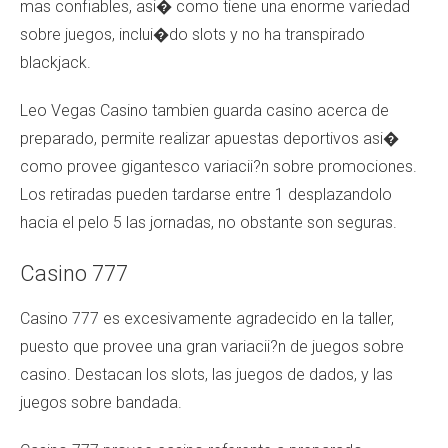
mas confiables, asi� como tiene una enorme variedad
sobre juegos, inclui�do slots y no ha transpirado
blackjack.
Leo Vegas Casino tambien guarda casino acerca de
preparado, permite realizar apuestas deportivos asi�
como provee gigantesco variacii?n sobre promociones.
Los retiradas pueden tardarse entre 1 desplazandolo
hacia el pelo 5 las jornadas, no obstante son seguras.
Casino 777
Casino 777 es excesivamente agradecido en la taller,
puesto que provee una gran variacii?n de juegos sobre
casino. Destacan los slots, las juegos de dados, y las
juegos sobre bandada.