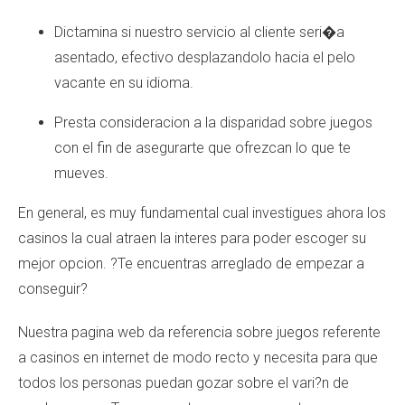
Dictamina si nuestro servicio al cliente seri�a
asentado, efectivo desplazandolo hacia el pelo
vacante en su idioma.
Presta consideracion a la disparidad sobre juegos
con el fin de asegurarte que ofrezcan lo que te
mueves.
En general, es muy fundamental cual investigues ahora los
casinos la cual atraen la interes para poder escoger su
mejor opcion. ?Te encuentras arreglado de empezar a
conseguir?
Nuestra pagina web da referencia sobre juegos referente
a casinos en internet de modo recto y necesita para que
todos los personas puedan gozar sobre el vari?n de