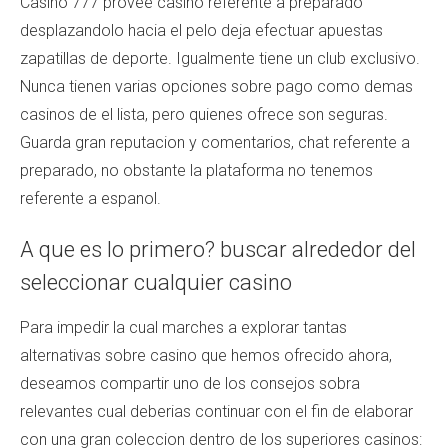
Casino 777 provee casino referente a preparado
desplazandolo hacia el pelo deja efectuar apuestas
zapatillas de deporte. Igualmente tiene un club exclusivo.
Nunca tienen varias opciones sobre pago como demas
casinos de el lista, pero quienes ofrece son seguras.
Guarda gran reputacion y comentarios, chat referente a
preparado, no obstante la plataforma no tenemos
referente a espanol.
A que es lo primero? buscar alrededor del
seleccionar cualquier casino
Para impedir la cual marches a explorar tantas
alternativas sobre casino que hemos ofrecido ahora,
deseamos compartir uno de los consejos sobra
relevantes cual deberias continuar con el fin de elaborar
con una gran coleccion dentro de los superiores casinos: