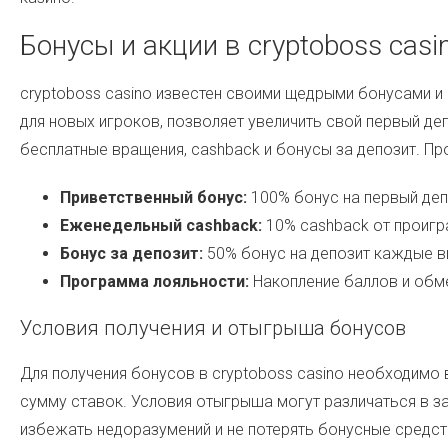
Бонусы и акции в cryptoboss casi
cryptoboss casino известен своими щедрыми бонусами и
для новых игроков, позволяет увеличить свой первый де
бесплатные вращения, cashback и бонусы за депозит. Пр
Приветственный бонус:
100% бонус на первый деп
Еженедельный cashback:
10% cashback от проигр
Бонус за депозит:
50% бонус на депозит каждые в
Программа лояльности:
Накопление баллов и обме
Условия получения и отыгрыша бонусов
Для получения бонусов в cryptoboss casino необходимо
сумму ставок. Условия отыгрыша могут различаться в за
избежать недоразумений и не потерять бонусные средст