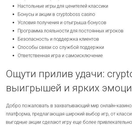
Настольные игры для ценителей классики
Бонусы и акции в cryptoboss casino
Условия получения и отыгрыша бонусов
Программа лояльности для постоянных игроков
Безопасность и поддержка клиентов
Способы связи со службой поддержки
Ответственная игра и самоисключение
Ощути прилив удачи: cryp
выигрышей и ярких эмоци
Добро пожаловать в захватывающий мир онлайн-казино,
платформа, предлагающая широкий выбор игр, от класси
выгодные акции сделают игру еще более привлекательно