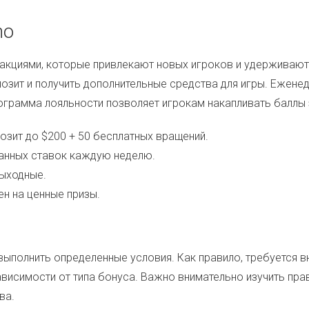
no
 акциями, которые привлекают новых игроков и удерживают
позит и получить дополнительные средства для игры. Ежене
ограмма лояльности позволяет игрокам накапливать баллы 
озит до $200 + 50 бесплатных вращений.
анных ставок каждую неделю.
ыходные.
н на ценные призы.
 выполнить определенные условия. Как правило, требуется 
висимости от типа бонуса. Важно внимательно изучить прав
ва.