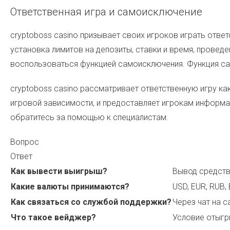
Ответственная игра и самоисключение
cryptoboss casino призывает своих игроков играть отве
установка лимитов на депозиты, ставки и время, проведен
воспользоваться функцией самоисключения. Функция сам
cryptoboss casino рассматривает ответственную игру к
игровой зависимости, и предоставляет игрокам информа
обратитесь за помощью к специалистам.
Вопрос
Ответ
Как вывести выигрыш?
Вывод средств
Какие валюты принимаются?
USD, EUR, RUB, 
Как связаться со службой поддержки?
Через чат на с
Что такое вейджер?
Условие отыгр