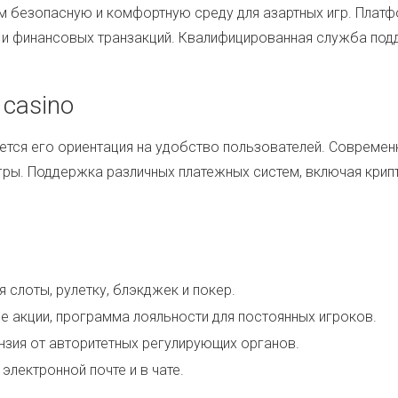
ам безопасную и комфортную среду для азартных игр. Пла
 и финансовых транзакций. Квалифицированная служба под
 casino
ется его ориентация на удобство пользователей. Современ
гры. Поддержка различных платежных систем, включая крип
 слоты, рулетку, блэкджек и покер.
 акции, программа лояльности для постоянных игроков.
зия от авторитетных регулирующих органов.
лектронной почте и в чате.