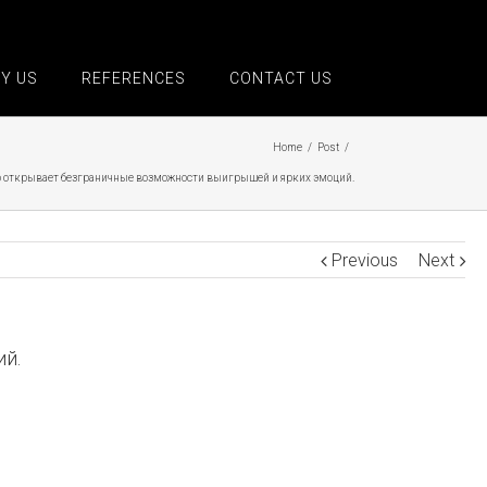
Y US
REFERENCES
CONTACT US
Home
/
Post
/
no открывает безграничные возможности выигрышей и ярких эмоций.
Previous
Next
ий.