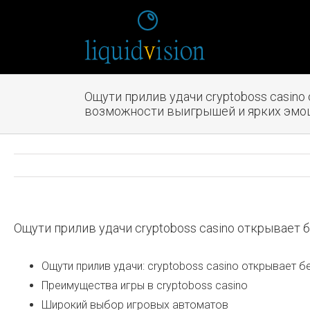
Ощути прилив удачи cryptoboss casin
возможности выигрышей и ярких эмо
Ощути прилив удачи cryptoboss casino открывает
Ощути прилив удачи: cryptoboss casino открывает 
Преимущества игры в cryptoboss casino
Широкий выбор игровых автоматов