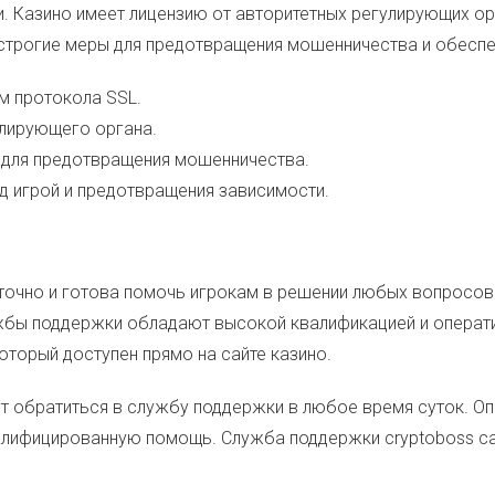
Казино имеет лицензию от авторитетных регулирующих орг
я строгие меры для предотвращения мошенничества и обеспе
м протокола SSL.
улирующего органа.
 для предотвращения мошенничества.
д игрой и предотвращения зависимости.
уточно и готова помочь игрокам в решении любых вопросо
лужбы поддержки обладают высокой квалификацией и операт
оторый доступен прямо на сайте казино.
гут обратиться в службу поддержки в любое время суток.
алифицированную помощь. Служба поддержки cryptoboss ca