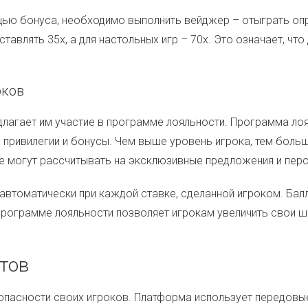
щью бонуса, необходимо выполнить вейджер – отыграть о
ставлять 35x, а для настольных игр – 70x. Это означает, ч
оков
едлагает им участие в программе лояльности. Программа ло
привилегии и бонусы. Чем выше уровень игрока, тем больше
е могут рассчитывать на эксклюзивные предложения и пер
автоматически при каждой ставке, сделанной игроком. Бал
 программе лояльности позволяет игрокам увеличить свои 
нтов
зопасности своих игроков. Платформа использует передовы