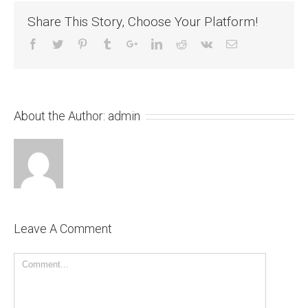
Share This Story, Choose Your Platform!
About the Author:
admin
Leave A Comment