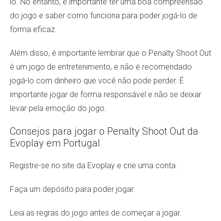
lo. No entanto, é importante ter uma boa compreensão
do jogo e saber como funciona para poder jogá-lo de
forma eficaz.
Além disso, é importante lembrar que o Penalty Shoot Out
é um jogo de entretenimento, e não é recomendado
jogá-lo com dinheiro que você não pode perder. É
importante jogar de forma responsável e não se deixar
levar pela emoção do jogo.
Consejos para jogar o Penalty Shoot Out da
Evoplay em Portugal
Registre-se no site da Evoplay e crie uma conta.
Faça um depósito para poder jogar.
Leia as regras do jogo antes de começar a jogar.