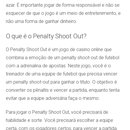
azar. É importante jogar de forma responsável e não se
esquecer de que o jogo é um meio de entretenimento, e
não uma forma de ganhar dinheiro.
O que é o Penalty Shoot Out?
O Penalty Shoot Out é um jogo de casino online que
combina a emoção de um penalty shoot-out de futebol
com a adrenalina de apostas. Neste jogo, você é o
treinador de uma equipe de futebol que precisa vencer
um penalty shoot-out para ganhar o título. O objetivo é
converter os pênaltis e vencer a partida, enquanto tenta
evitar que a equipe adversária faça o mesmo.
Para jogar o Penalty Shoot Out, você precisará de
habilidade e sorte. Você precisará escolher a equipe
certa, com os jogadores certos, para vencer a partida.