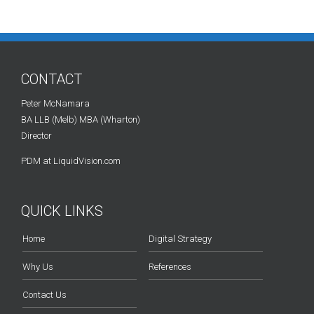
CONTACT
Peter McNamara
BA LLB (Melb) MBA (Wharton)
Director
PDM at LiquidVision.com
QUICK LINKS
Home
Digital Strategy
Why Us
References
Contact Us