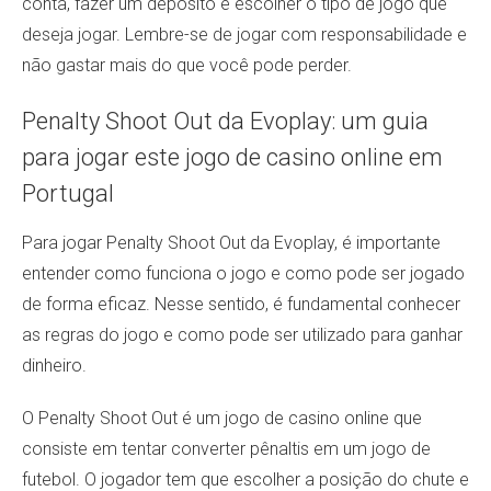
conta, fazer um depósito e escolher o tipo de jogo que
deseja jogar. Lembre-se de jogar com responsabilidade e
não gastar mais do que você pode perder.
Penalty Shoot Out da Evoplay: um guia
para jogar este jogo de casino online em
Portugal
Para jogar Penalty Shoot Out da Evoplay, é importante
entender como funciona o jogo e como pode ser jogado
de forma eficaz. Nesse sentido, é fundamental conhecer
as regras do jogo e como pode ser utilizado para ganhar
dinheiro.
O Penalty Shoot Out é um jogo de casino online que
consiste em tentar converter pênaltis em um jogo de
futebol. O jogador tem que escolher a posição do chute e