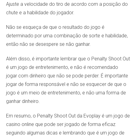
Ajuste a velocidade do tiro de acordo com a posição do
chute e a habilidade do jogador.
Não se esqueça de que o resultado do jogo é
determinado por uma combinação de sorte e habilidade,
então não se desespere se não ganhar.
Além disso, é importante lembrar que o Penalty Shoot Out
é um jogo de entretenimento, e não é recomendado
jogar com dinheiro que não se pode perder. É importante
jogar de forma responsável e não se esquecer de que o
jogo é um meio de entretenimento, e não uma forma de
ganhar dinheiro.
Em resumo, o Penalty Shoot Out da Evoplay é um jogo de
casino online que pode ser jogado de forma eficaz
seguindo algumas dicas e lembrando que é um jogo de