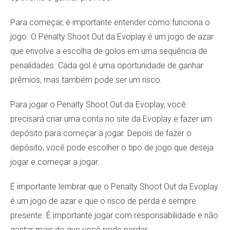
Para começar, é importante entender como funciona o
jogo. O Penalty Shoot Out da Evoplay é um jogo de azar
que envolve a escolha de golos em uma sequência de
penalidades. Cada gol é uma oportunidade de ganhar
prêmios, mas também pode ser um risco.
Para jogar o Penalty Shoot Out da Evoplay, você
precisará criar uma conta no site da Evoplay e fazer um
depósito para começar a jogar. Depois de fazer o
depósito, você pode escolher o tipo de jogo que deseja
jogar e começar a jogar.
É importante lembrar que o Penalty Shoot Out da Evoplay
é um jogo de azar e que o risco de perda é sempre
presente. É importante jogar com responsabilidade e não
gastar mais do que você pode perder.