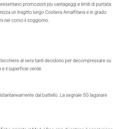
esentano promozioni piu vantageggi e limiti di puntata
anizza un tragitto lungo Costiera Amalfitana e in grado
 nel corso il soggiorno.
n bicchiere al sera tanti decidono per decompressare su
e il superficie verde.
istantaneamente dal battello. La segnale 5G lagunare