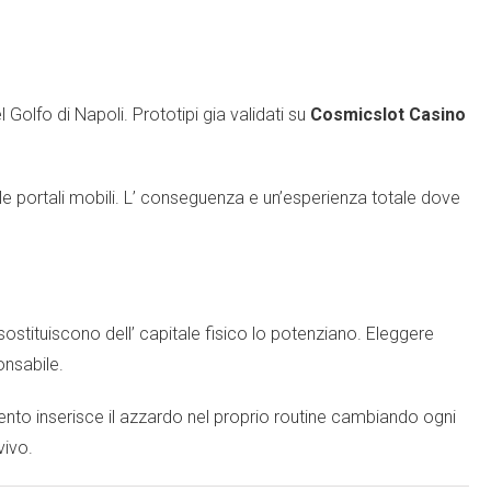
Golfo di Napoli. Prototipi gia validati su
Cosmicslot Casino
le portali mobili. L’ conseguenza e un’esperienza totale dove
ostituiscono dell’ capitale fisico lo potenziano. Eleggere
onsabile.
tento inserisce il azzardo nel proprio routine cambiando ogni
vivo.