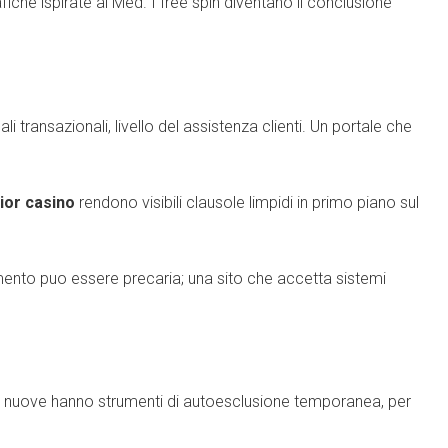
fiche ispirate al Med. I free spin diventano il conclusione
li transazionali, livello del assistenza clienti. Un portale che
ior casino
rendono visibili clausole limpidi in primo piano sul
gamento puo essere precaria; una sito che accetta sistemi
app nuove hanno strumenti di autoesclusione temporanea, per