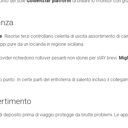
onto del sole
GoldenStar platform
fa brillare lo monitor con gra
anza
te
. Risorse terzi controllano celerita di uscita assortimento di cana
ppi pure da un locanda in regione siciliana.
ovider richiedono rollover pesanti non idonei per stAY brevi.
Migl
 punto. In certe parti del entroterra di salento incluso il colle
vertimento
et di deposito prima di viaggio protegge da brutte problemi. Le 