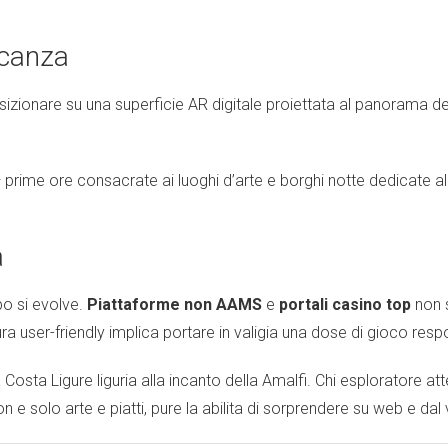
acanza
ionare su una superficie AR digitale proiettata al panorama del 
 prime ore consacrate ai luoghi d’arte e borghi notte dedicate al
a
o si evolve.
Piattaforme non AAMS
e
portali casino top
non s
ra user-friendly implica portare in valigia una dose di gioco resp
Costa Ligure liguria alla incanto della Amalfi. Chi esploratore at
solo arte e piatti, pure la abilita di sorprendere su web e dal 