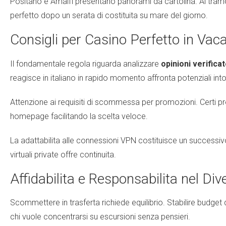
Positano e Amalfi presentano panorami da cartolina. Al tram
perfetto dopo un serata di costituita su mare del giorno.
Consigli per Casino Perfetto in Vac
Il fondamentale regola riguarda analizzare
opinioni verifica
reagisce in italiano in rapido momento affronta potenziali into
Attenzione ai requisiti di scommessa per promozioni. Certi pr
homepage facilitando la scelta veloce.
La adattabilita alle connessioni VPN costituisce un successivo
virtuali private offre continuita.
Affidabilita e Responsabilita nel Di
Scommettere in trasferta richiede equilibrio. Stabilire budg
chi vuole concentrarsi su escursioni senza pensieri.