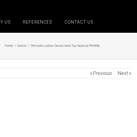
Y US
REFERENCES
CONTACT US
Home
/
Casino
/
Penisola Ludica: Casino nella Tua Vacanza Perfetta
Previous
Next