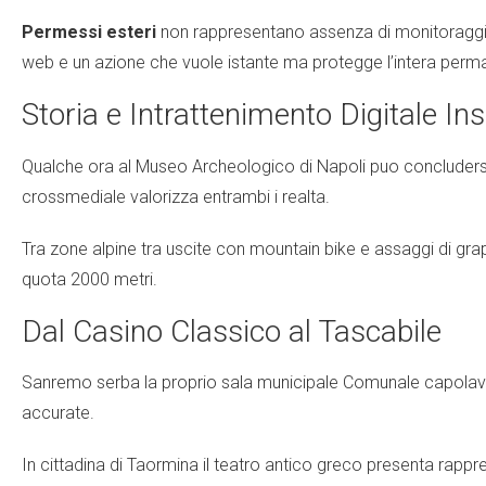
Permessi esteri
non rappresentano assenza di monitoraggio. C
web e un azione che vuole istante ma protegge l’intera perm
Storia e Intrattenimento Digitale In
Qualche ora al Museo Archeologico di Napoli puo concluders
crossmediale valorizza entrambi i realta.
Tra zone alpine tra uscite con mountain bike e assaggi di gra
quota 2000 metri.
Dal Casino Classico al Tascabile
Sanremo serba la proprio sala municipale Comunale capolavoro
accurate.
In cittadina di Taormina il teatro antico greco presenta rapp