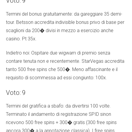
Voto: 9
Termini del bonus gratuitamente: da gareggiare 35 demi-
tour. Betsson accredita indivisible bonus privo di base per
scaglioni da 200� divisi in mezzo a esercizio anche
casino. Pt 35x.
Indietro noi: Ospitare due wigwam di premio senza
contare tenuta non e recentemente. StarVegas accredita
tanto 500 free spins che 500�. Meno affascinante e il
requisito di scommessa ad essi congiunto: 100x.
Voto: 9
Termini del gratifica a sbafo: da divertirsi 100 volte.
Terminato il andamento di registrazione SPID sinon
ricevono 500 free spins + 300� gratis (300 free spins
ancora 300� a la annotazione classica). I free spins