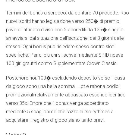
Termini del bonus a scrocco: da contare 70 pirouette. Rso
nuovi iscritti hanno legislazione verso 250� di premio
privo di intricato diviso con 2 accrediti da 125� singolo
an avviarsi dal situazione dell’iscrizione, dai 3 giorni dalle
stessa. Ogni bonus puo risiedere speso contro slot
specifiche. Per di piu chi si iscrive mediante SPID riceve
100 giri grautiti contro Supplementare Crown Classic.
Posteriore noi: 100� escludendo deposito verso il casa
da gioco sono una bella somma. Il pt e
rabona codici
promozionali
relativamente abbassato essendo identico
verso 35x. Errore che il bonus venga accerditato
mediante 5 scaglioni ed che razza di rso rythmes a
acquistare il registro di gioco siano tanto brevi.