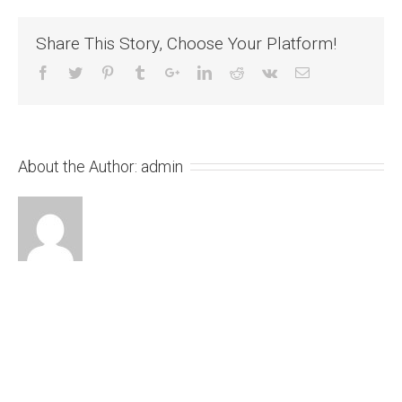
Share This Story, Choose Your Platform!
About the Author:
admin