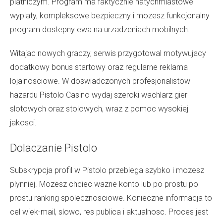
platniczym. Program ma faktycznie natychmiastowe
wyplaty, kompleksowe bezpieczny i mozesz funkcjonalny
program dostepny ewa na urzadzeniach mobilnych.
Witajac nowych graczy, serwis przygotowal motywujacy
dodatkowy bonus startowy oraz regularne reklama
lojalnosciowe. W doswiadczonych profesjonalistow
hazardu Pistolo Casino wydaj szeroki wachlarz gier
slotowych oraz stolowych, wraz z pomoc wysokiej
jakosci.
Dolaczanie Pistolo
Subskrypcja profil w Pistolo przebiega szybko i mozesz
plynniej. Mozesz chciec wazne konto lub po prostu po
prostu ranking spolecznosciowe. Konieczne informacja to
cel wiek-mail, slowo, res publica i aktualnosc. Proces jest