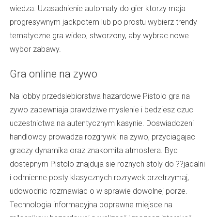
wiedza. Uzasadnienie automaty do gier ktorzy maja
progresywnym jackpotem lub po prostu wybierz trendy
tematyczne gra wideo, stworzony, aby wybrac nowe
wybor zabawy.
Gra online na zywo
Na lobby przedsiebiorstwa hazardowe Pistolo gra na
zywo zapewniaja prawdziwe myslenie i bedziesz czuc
uczestnictwa na autentycznym kasynie. Doswiadczeni
handlowcy prowadza rozgrywki na zywo, przyciagajac
graczy dynamika oraz znakomita atmosfera. Byc
dostepnym Pistolo znajduja sie roznych stoly do ??jadalni
i odmienne posty klasycznych rozrywek przetrzymaj,
udowodnic rozmawiac o w sprawie dowolnej porze.
Technologia informacyjna poprawne miejsce na