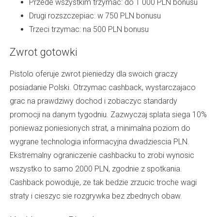
Przede wszystkim trzymac: do 1 000 PLN bonusu
Drugi rozszczepiac: w 750 PLN bonusu
Trzeci trzymac: na 500 PLN bonusu
Zwrot gotowki
Pistolo oferuje zwrot pieniedzy dla swoich graczy
posiadanie Polski. Otrzymac cashback, wystarczajaco
grac na prawdziwy dochod i zobaczyc standardy
promocji na danym tygodniu. Zazwyczaj splata siega 10%
poniewaz poniesionych strat, a minimalna poziom do
wygrane technologia informacyjna dwadziescia PLN.
Ekstremalny ograniczenie cashbacku to zrobi wynosic
wszystko to samo 2000 PLN, zgodnie z spotkania.
Cashback powoduje, ze tak bedzie zrzucic troche wagi
straty i cieszyc sie rozgrywka bez zbednych obaw.