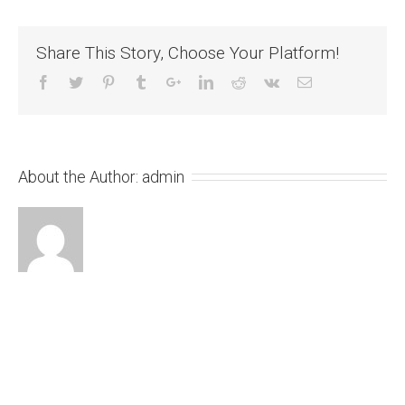
Share This Story, Choose Your Platform!
About the Author:
admin