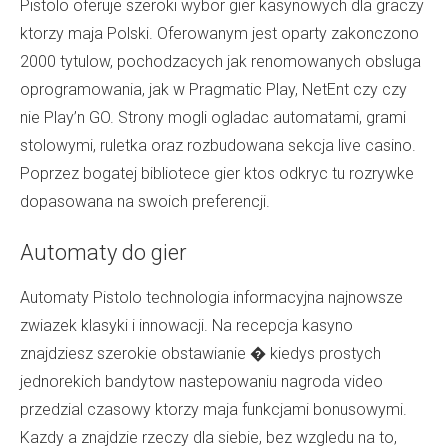
Pistolo oferuje szeroki wybor gier kasynowych dla graczy
ktorzy maja Polski. Oferowanym jest oparty zakonczono
2000 tytulow, pochodzacych jak renomowanych obsluga
oprogramowania, jak w Pragmatic Play, NetEnt czy czy
nie Play’n GO. Strony mogli ogladac automatami, grami
stolowymi, ruletka oraz rozbudowana sekcja live casino.
Poprzez bogatej bibliotece gier ktos odkryc tu rozrywke
dopasowana na swoich preferencji.
Automaty do gier
Automaty Pistolo technologia informacyjna najnowsze
zwiazek klasyki i innowacji. Na recepcja kasyno
znajdziesz szerokie obstawianie � kiedys prostych
jednorekich bandytow nastepowaniu nagroda video
przedzial czasowy ktorzy maja funkcjami bonusowymi.
Kazdy a znajdzie rzeczy dla siebie, bez wzgledu na to,