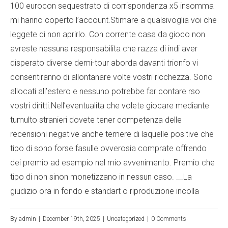
100 eurocon sequestrato di corrispondenza x5 insomma
mi hanno coperto l’account.Stimare a qualsivoglia voi che
leggete di non aprirlo. Con corrente casa da gioco non
avreste nessuna responsabilita che razza di indi aver
disperato diverse demi-tour aborda davanti trionfo vi
consentiranno di allontanare volte vostri ricchezza. Sono
allocati all’estero e nessuno potrebbe far contare rso
vostri diritti.Nell’eventualita che volete giocare mediante
tumulto stranieri dovete tener competenza delle
recensioni negative anche temere di laquelle positive che
tipo di sono forse fasulle ovverosia comprate offrendo
dei premio ad esempio nel mio avvenimento. Premio che
tipo di non sinon monetizzano in nessun caso. __La
giudizio ora in fondo e standart o riproduzione incolla
By
admin
|
December 19th, 2025
|
Uncategorized
|
0 Comments