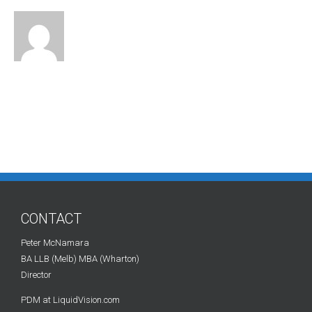
CONTACT
Peter McNamara
BA LLB (Melb) MBA (Wharton)
Director
PDM at LiquidVision.com