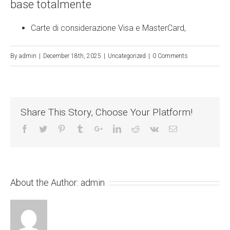
base totalmente
Carte di considerazione Visa e MasterCard,
By
admin
|
December 18th, 2025
|
Uncategorized
|
0 Comments
Share This Story, Choose Your Platform!
About the Author:
admin