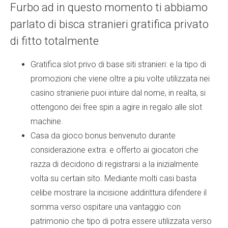
Furbo ad in questo momento ti abbiamo
parlato di bisca stranieri gratifica privato
di fitto totalmente
Gratifica slot privo di base siti stranieri: e la tipo di
promozioni che viene oltre a piu volte utilizzata nei
casino stranierie puoi intuire dal nome, in realta, si
ottengono dei free spin a agire in regalo alle slot
machine.
Casa da gioco bonus benvenuto durante
considerazione extra: e offerto ai giocatori che
razza di decidono di registrarsi a la inizialmente
volta su certain sito. Mediante molti casi basta
celibe mostrare la incisione addirittura difendere il
somma verso ospitare una vantaggio con
patrimonio che tipo di potra essere utilizzata verso