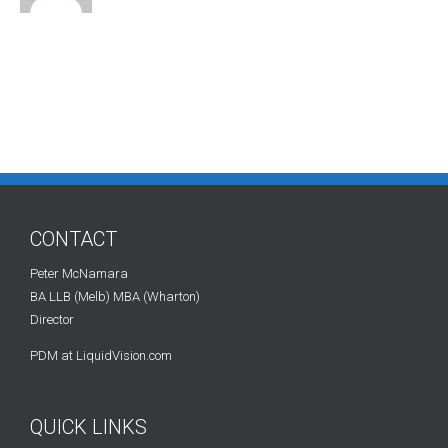
CONTACT
Peter McNamara
BA LLB (Melb) MBA (Wharton)
Director
PDM at LiquidVision.com
QUICK LINKS