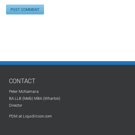
CONTACT
Peter McNamara
BA LLB (Melb) MBA (Wharton)
Director
PDM at LiquidVision.com