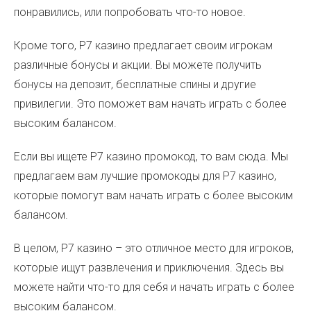
понравились, или попробовать что-то новое.
Кроме того, Р7 казино предлагает своим игрокам
различные бонусы и акции. Вы можете получить
бонусы на депозит, бесплатные спины и другие
привилегии. Это поможет вам начать играть с более
высоким балансом.
Если вы ищете Р7 казино промокод, то вам сюда. Мы
предлагаем вам лучшие промокоды для Р7 казино,
которые помогут вам начать играть с более высоким
балансом.
В целом, Р7 казино – это отличное место для игроков,
которые ищут развлечения и приключения. Здесь вы
можете найти что-то для себя и начать играть с более
высоким балансом.