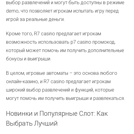
выбор развлечений и могут быть доступны в режиме
demo, что позволяет игрокам испытать игру перед
игрой за реальные деньги.
Кроме того, R7 casino предлагает игрокам
возможность использовать р7 casino промокод,
который может помочь им получить дополнительные
бонусы и выигрыши.
В целом, игровые автоматы – это основа любого
онлайн-казино, и R7 casino предлагает игрокам
широкий выбор развлечений и функций, которые
могут помочь им получить выигрыши и развлекаться.
Новинки и Популярные Слот: Как
Выбрать Лучший