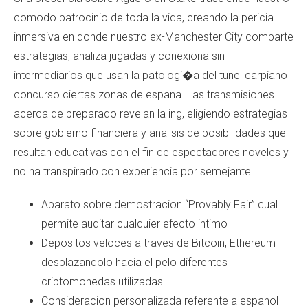
comodo patrocinio de toda la vida, creando la pericia
inmersiva en donde nuestro ex-Manchester City comparte
estrategias, analiza jugadas y conexiona sin
intermediarios que usan la patologi�a del tunel carpiano
concurso ciertas zonas de espana. Las transmisiones
acerca de preparado revelan la ing, eligiendo estrategias
sobre gobierno financiera y analisis de posibilidades que
resultan educativas con el fin de espectadores noveles y
no ha transpirado con experiencia por semejante.
Aparato sobre demostracion “Provably Fair” cual
permite auditar cualquier efecto intimo
Depositos veloces a traves de Bitcoin, Ethereum
desplazandolo hacia el pelo diferentes
criptomonedas utilizadas
Consideracion personalizada referente a espanol