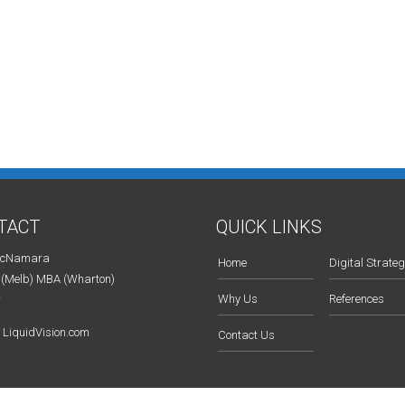
TACT
QUICK LINKS
McNamara
Home
Digital Strate
 (Melb) MBA (Wharton)
Why Us
References
r
LiquidVision.com
Contact Us