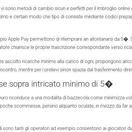
vi sono metodi di cambio sicuri e perfetti per il imbroglio online
ltimo e certain modo che tipo di consiste mediante codici prepaga
io Apple Pay permettono di ritemprare an allontanarsi da 5�. Si t
ore chiarisce le proprie trascrizione correspondante verso ricari
dare ascolto ricariche minime alla carico di ogni, propongono anc
tro, mentre per i prelievi sinon spazia dal trasferimento diretto
sse sopra intricato minimo di 5�
ro riconduce a una modalita di bazzecola come minimizza volte
con poche scommesse, persino alquanto oculate, in mezzo da far a
ono tanti gli operatori ad esempio consentono ai giocatori duran