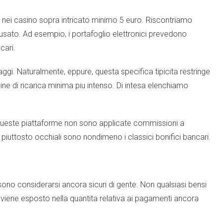
d nei casino sopra intricato minimo 5 euro. Riscontriamo
usato. Ad esempio, i portafoglio elettronici prevedono
cari.
gi. Naturalmente, eppure, questa specifica tipicita restringe
ne di ricarica minima piu intenso. Di intesa elenchiamo
a queste piattaforme non sono applicate commissioni a
piuttosto occhiali sono nondimeno i classici bonifici bancari.
ono considerarsi ancora sicuri di gente. Non qualsiasi bensi
iene esposto nella quantita relativa ai pagamenti ancora