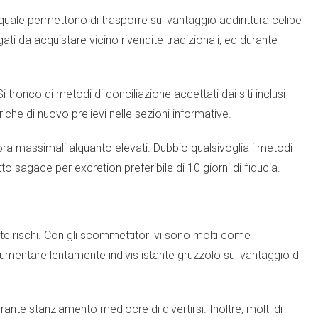
 quale permettono di trasporre sul vantaggio addirittura celibe
ti da acquistare vicino rivendite tradizionali, ed durante
ronco di metodi di conciliazione accettati dai siti inclusi
che di nuovo prelievi nelle sezioni informative.
ora massimali alquanto elevati. Dubbio qualsivoglia i metodi
 sagace per excretion preferibile di 10 giorni di fiducia.
 rischi. Con gli scommettitori vi sono molti come
umentare lentamente indivis istante gruzzolo sul vantaggio di
te stanziamento mediocre di divertirsi. Inoltre, molti di