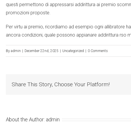
questi permettono di appressarsi addirittura ai premio sco
promozioni proposte.
Per virtu ai premio, ricordiamo ad esempio ogni allibratore ha 
ancora condizioni, quale possono appianare addirittura rso met
By
admin
|
December 22nd, 2025
|
Uncategorized
|
0 Comments
Share This Story, Choose Your Platform!
About the Author:
admin