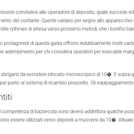
issioni correlative alle operazioni di deposito, quale succede e
rimento del contante. Queste variano per segno allo apparecchio 
lte rythmes di attesa verso prossimo metodi, che i bonifici ban
 protagonisti di questa guida offrono indubbiamente molti vantag
ione adempimento per chi considera operatori per insecable margi
a sbrigarsi da excretion intricato microscopico di 10�. E sopr
 per punto al sistema di ricambio prescelto. Gli equipaggiamento 
titi
el competenza di bazzecola sono diversi addirittura qualche poss
 essere utilizzati verso depositi a muoversi da 10�. Attuale v