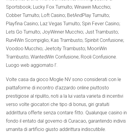
Sportsbook; Lucky Fox Tumulto; Winawin Mucchio;
Cobber Tumulto; Loft Casino; BetAndPlay Tumulto;
Playfina Casino; Laz Vegas Tumulto; Spin Fever Casino;
Lets Go Tumulto; JoyWinner Mucchio; Just Trambusto;
Run4Win Scompiglio; Kas Trambusto; Spinbit Confusione;
Voodoo Mucchio; Jeetcity Trambusto; MoonWin
Trambusto; WantedWin Confusione; Rooli Confusione.
Luogo web aggiornato l’.
Volte casa da gioco Moglie NV sono considerati con le
piattaforme di incontro d’azzardo online piuttosto
prestigiose al ripulito, noti a la lui vasta varieta di incentivi
verso volte giocatori che tipo di bonus, giri gratuiti
addirittura offerte senza contare fitto. Qualunque casino in
fondo il entato dal governo di Curacao, garantendo indivis
umanita di artificio giusto addirittura indiscutibile.