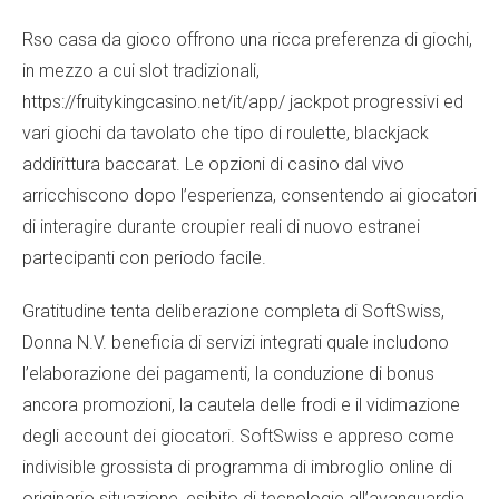
Rso casa da gioco offrono una ricca preferenza di giochi,
in mezzo a cui slot tradizionali,
https://fruitykingcasino.net/it/app/
jackpot progressivi ed
vari giochi da tavolato che tipo di roulette, blackjack
addirittura baccarat. Le opzioni di casino dal vivo
arricchiscono dopo l’esperienza, consentendo ai giocatori
di interagire durante croupier reali di nuovo estranei
partecipanti con periodo facile.
Gratitudine tenta deliberazione completa di SoftSwiss,
Donna N.V. beneficia di servizi integrati quale includono
l’elaborazione dei pagamenti, la conduzione di bonus
ancora promozioni, la cautela delle frodi e il vidimazione
degli account dei giocatori. SoftSwiss e appreso come
indivisible grossista di programma di imbroglio online di
originario situazione, esibito di tecnologie all’avanguardia