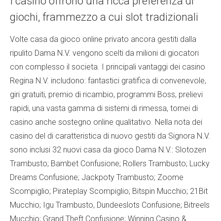
I casino offrono una ricca preferenza di
giochi, frammezzo a cui slot tradizionali
Volte casa da gioco online privato ancora gestiti dalla
ripulito Dama N.V. vengono scelti da milioni di giocatori
con complesso il societa. I principali vantaggi dei casino
Regina N.V. includono: fantastici gratifica di convenevole,
giri gratuiti, premio di ricambio, programmi Boss, prelievi
rapidi, una vasta gamma di sistemi di rimessa, tornei di
casino anche sostegno online qualitativo. Nella nota dei
casino del di caratteristica di nuovo gestiti da Signora N.V.
sono inclusi 32 nuovi casa da gioco Dama N.V.: Slotozen
Trambusto; Bambet Confusione; Rollers Trambusto; Lucky
Dreams Confusione; Jackpoty Trambusto; Zoome
Scompiglio; Pirateplay Scompiglio; Bitspin Mucchio; 21Bit
Mucchio; Igu Trambusto, Dundeeslots Confusione; Bitreels
Mucchio; Grand Theft Confusione; Winning Casino &