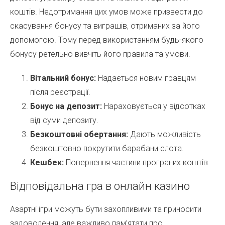
коштів. Недотримання цих умов може призвести до
скасування бонусу та виграшів, отриманих за його
допомогою. Тому перед використанням будь-якого
бонусу ретельно вивчіть його правила та умови.
Вітальний бонус:
Надається новим гравцям
після реєстрації.
Бонус на депозит:
Нараховується у відсотках
від суми депозиту.
Безкоштовні обертання:
Дають можливість
безкоштовно покрутити барабани слота.
Кешбек:
Повернення частини програних коштів.
Відповідальна гра в онлайн казино
Азартні ігри можуть бути захопливими та приносити
задоволення, але важливо пам’ятати про