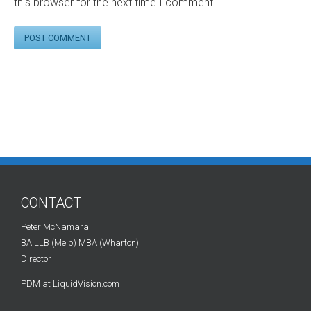
this browser for the next time I comment.
CONTACT
Peter McNamara
BA LLB (Melb) MBA (Wharton)
Director
PDM at LiquidVision.com