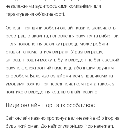
незалежними аудиторськими компаніями для
гарантування об’єктивності.
Основні принципи роботи онлайн-казино включають
реєстрацію акаунта, поповнення рахунку та вибір гри.
Після поповнення рахунку гравець може робити
ставки та намагатися виграти. У разі виграшу,
виграшні кошти можуть бути виведені на банківський
рахунок, електронний гаманець або іншим зручним
способом. Важливо ознайомитися з правилами та
умовами кожної гри перед початком гри, а також з
політикою виведення коштів онлайн-казино.
Види онлайн ігор та їх особливості
Світ онлайн-казино пропонує величезний вибір ігор на
будь-який смак. До найпопулярніших ігор належать