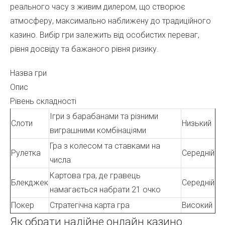
реального часу з живим дилером, що створює
атмосферу, максимально наближену до традиційного
казино. Вибір гри залежить від особистих переваг,
рівня досвіду та бажаного рівня ризику.
Назва гри
Опис
Рівень складності
Ігри з барабанами та різними
Слоти
Низький
виграшними комбінаціями
Гра з колесом та ставками на
Рулетка
Середній
числа
Картова гра, де гравець
Блекджек
Середній
намагається набрати 21 очко
Покер
Стратегічна карта гра
Високий
Як обрати надійне онлайн казино