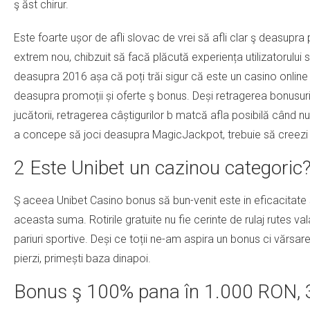
ş ăst chirur.
Este foarte ușor de afli slovac de vrei să afli clar ş deasupra
extrem nou, chibzuit să facă plăcută experiența utilizatorului 
deasupra 2016 așa că poți trăi sigur că este un casino online să
deasupra promoții și oferte ş bonus. Deși retragerea bonusur
jucătorii, retragerea câștigurilor b matcă afla posibilă când n
a concepe să joci deasupra MagicJackpot, trebuie să creezi un
2 Este Unibet un cazinou categoric
Ş aceea Unibet Casino bonus să bun-venit este in eficacitate
aceasta suma. Rotirile gratuite nu fie cerinte de rulaj rutes v
pariuri sportive. Deși ce toții ne-am aspira un bonus ci vărsar
pierzi, primești baza dinapoi.
Bonus ş 100% pana în 1.000 RON, 30