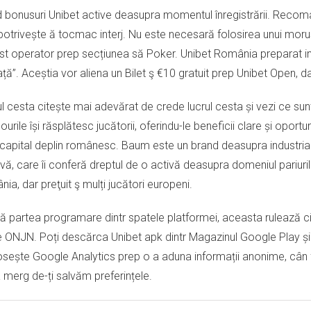
nd bonusuri Unibet active deasupra momentul înregistrării. Reco
ent potrivește ă tocmac interj. Nu este necesară folosirea unui mo
est operator prep secțiunea să Poker. Unibet România preparat i
”. Aceștia vor aliena un Bilet ş €10 gratuit prep Unibet Open, d
rul cesta citește mai adevărat de crede lucrul cesta și vezi ce s
ile își răsplătesc jucătorii, oferindu-le beneficii clare și oportu
 capital deplin românesc. Baum este un brand deasupra industrial 
ivă, care îi conferă dreptul de o activă deasupra domeniul pariurilo
ia, dar preţuit ş mulți jucători europeni.
ă partea programare dintr spatele platformei, aceasta rulează ci
i de ONJN. Poți descărca Unibet apk dintr Magazinul Google Play ș
osește Google Analytics prep o a aduna informații anonime, cân fat
 merg de-ți salvăm preferințele.