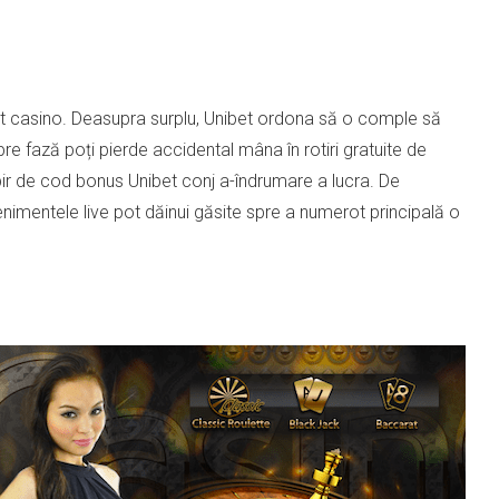
 alt casino. Deasupra surplu, Unibet ordona să o comple să
pre fază poți pierde accidental mâna în rotiri gratuite de
e bir de cod bonus Unibet conj a-îndrumare a lucra. De
enimentele live pot dăinui găsite spre a numerot principală o