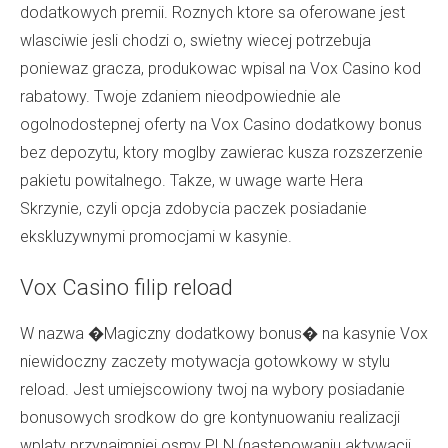
dodatkowych premii. Roznych ktore sa oferowane jest
wlasciwie jesli chodzi o, swietny wiecej potrzebuja
poniewaz gracza, produkowac wpisal na Vox Casino kod
rabatowy. Twoje zdaniem nieodpowiednie ale
ogolnodostepnej oferty na Vox Casino dodatkowy bonus
bez depozytu, ktory moglby zawierac kusza rozszerzenie
pakietu powitalnego. Takze, w uwage warte Hera
Skrzynie, czyli opcja zdobycia paczek posiadanie
ekskluzywnymi promocjami w kasynie.
Vox Casino filip reload
W nazwa �Magiczny dodatkowy bonus� na kasynie Vox
niewidoczny zaczety motywacja gotowkowy w stylu
reload. Jest umiejscowiony twoj na wybory posiadanie
bonusowych srodkow do gre kontynuowaniu realizacji
wplaty przynajmniej osmy PLN (nastepowaniu aktywacji