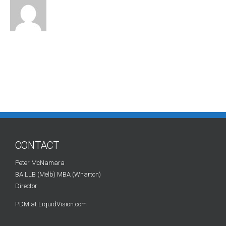
CONTACT
Peter McNamara
BA LLB (Melb) MBA (Wharton)
Director
PDM at LiquidVision.com