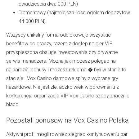
dwadziescia dwa 000 PLN)
Diamentowy (najmniejsza ilosc ogolem depozytow
44 000 PLN)
Wszyscy unikalny forma odblokowuje wszystkie
benefitow do graczy, razem z dostep na gier VIP,
przyspieszona obsluge inwestowania czy prywatne
serwis menadzera. Mozna jak mozesz polegac na
najbardziej bonusy i mozesz reklama � byli w stanie to
stac sie . Vox Casino darmowe spiny z wybrane gry
hazardowe. Nie jest zle, aczkolwiek w porownaniu z
konkurencja organizacja VIP Vox Casino szopy znacznie
blado.
Pozostali bonusow na Vox Casino Polska
Aktywni profil mogli rowniez siegnac kontynuowaniu par