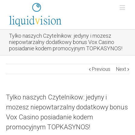
Tylko naszych Czytelnikow: jedyny i mozesz
niepowtarzalny dodatkowy bonus Vox Casino
posiadanie kodem promocyjnym TOPKASYNOS!
Previous
Next
Tylko naszych Czytelnikow: jedyny i
mozesz niepowtarzalny dodatkowy bonus
Vox Casino posiadanie kodem
promocyjnym TOPKASYNOS!