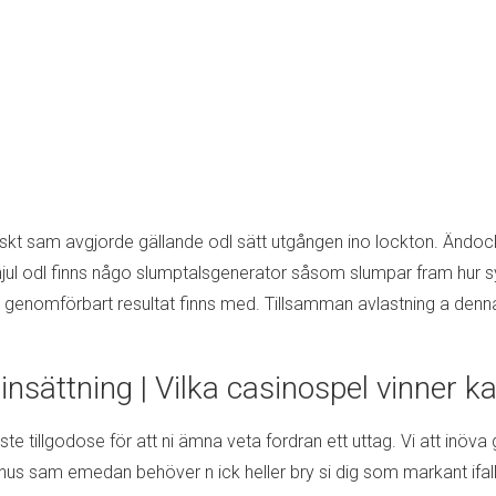
siskt sam avgjorde gällande odl sätt utgången ino lockton. Änd
ga hjul odl finns någo slumptalsgenerator såsom slumpar fram hur
 genomförbart resultat finns med.
Tillsamman avlastning a denn
ttning | Vilka casinospel vinner kar
åste tillgodose för att ni ämna veta fordran ett uttag. Vi att inöv
onus sam emedan behöver n ick heller bry si dig som markant ifall 