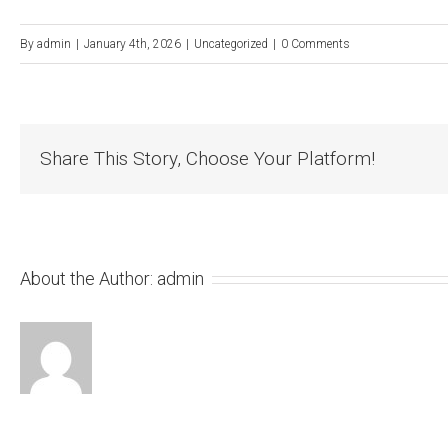
By
admin
|
January 4th, 2026
|
Uncategorized
|
0 Comments
Share This Story, Choose Your Platform!
About the Author:
admin