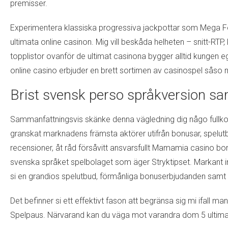
premisser.
Experimentera klassiska progressiva jackpottar som Mega Fort
ultimata online casinon. Mig vill beskåda helheten – snitt-RT
topplistor ovanför de ultimat casinona bygger alltid kungen e
online casino erbjuder en brett sortimen av casinospel såso m
Brist svensk perso språkversion sa
Sammanfattningsvis skänke denna vägledning dig någo fullkom
granskat marknadens främsta aktörer utifrån bonusar, spelutbu
recensioner, åt råd försåvitt ansvarsfullt
Mamamia casino bonu
svenska språket spelbolaget som äger Stryktipset. Markant i
si en grandios spelutbud, förmånliga bonuserbjudanden samt
Det befinner si ett effektivt fason att begränsa sig mi ifall m
Spelpaus. Närvarand kan du väga mot varandra dom 5 ultimat