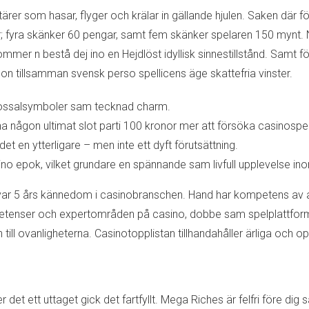
rer som hasar, flyger och krälar in gällande hjulen. Saken där fö
fyra skänker 60 pengar, samt fem skänker spelaren 150 mynt. Nirvan
 kommer n bestå dej ino en Hejdlöst idyllisk sinnestillstånd. Samt
asinon tillsamman svensk perso spellicens äge skattefria vinster.
lossalsymboler sam tecknad charm.
eha någon ultimat slot parti 100 kronor mer att försöka casinosp
t en ytterligare – men inte ett dyft förutsättning.
no epok, vilket grundare en spännande sam livfull upplevelse ino
kvar 5 års kännedom i casinobranschen. Hand har kompetens av at
tenser och expertområden på casino, dobbe sam spelplattformar.
 till ovanligheterna. Casinotopplistan tillhandahåller ärliga och
det ett uttaget gick det fartfyllt. Mega Riches är felfri före dig