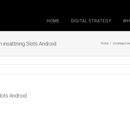
HOME
DIGITAL STRATEGY
WH
insättning Slots Android
Home
/
Uncategoriz
lots Android