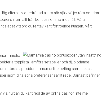
g alternativ efterfrågad alstra när själv väljer röra om dom
ansparens inom allt från koncession mo medhåll. Våra
angeläget vitsord du rentav kant förtroende kungen. Vårt
Genom inneha
pekter a topplista, jämförelsetabeller och djuplodande
dom största spelsidorna innan online betting samt det slut
gger inom dina egna preferenser samt rege. Därnäst befinner
rar via hurdan du kant regl de av online casinon inte me