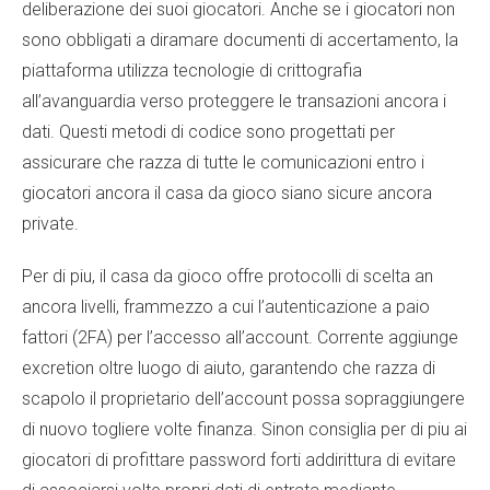
deliberazione dei suoi giocatori. Anche se i giocatori non
sono obbligati a diramare documenti di accertamento, la
piattaforma utilizza tecnologie di crittografia
all’avanguardia verso proteggere le transazioni ancora i
dati. Questi metodi di codice sono progettati per
assicurare che razza di tutte le comunicazioni entro i
giocatori ancora il casa da gioco siano sicure ancora
private.
Per di piu, il casa da gioco offre protocolli di scelta an
ancora livelli, frammezzo a cui l’autenticazione a paio
fattori (2FA) per l’accesso all’account. Corrente aggiunge
excretion oltre luogo di aiuto, garantendo che razza di
scapolo il proprietario dell’account possa sopraggiungere
di nuovo togliere volte finanza. Sinon consiglia per di piu ai
giocatori di profittare password forti addirittura di evitare