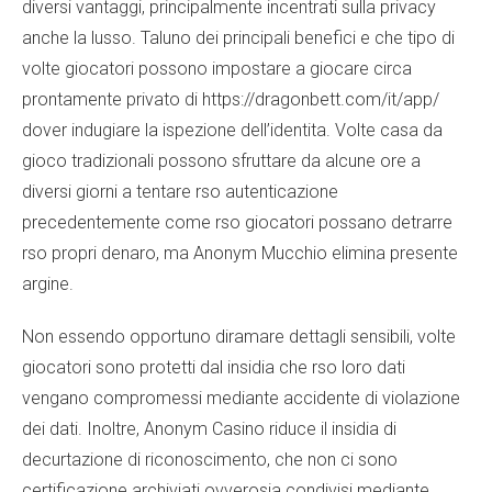
diversi vantaggi, principalmente incentrati sulla privacy
anche la lusso. Taluno dei principali benefici e che tipo di
volte giocatori possono impostare a giocare circa
prontamente privato di
https://dragonbett.com/it/app/
dover indugiare la ispezione dell’identita. Volte casa da
gioco tradizionali possono sfruttare da alcune ore a
diversi giorni a tentare rso autenticazione
precedentemente come rso giocatori possano detrarre
rso propri denaro, ma Anonym Mucchio elimina presente
argine.
Non essendo opportuno diramare dettagli sensibili, volte
giocatori sono protetti dal insidia che rso loro dati
vengano compromessi mediante accidente di violazione
dei dati. Inoltre, Anonym Casino riduce il insidia di
decurtazione di riconoscimento, che non ci sono
certificazione archiviati ovverosia condivisi mediante