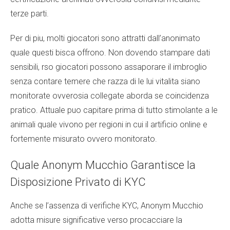
terze parti.
Per di piu, molti giocatori sono attratti dall’anonimato
quale questi bisca offrono. Non dovendo stampare dati
sensibili, rso giocatori possono assaporare il imbroglio
senza contare temere che razza di le lui vitalita siano
monitorate ovverosia collegate aborda se coincidenza
pratico. Attuale puo capitare prima di tutto stimolante a le
animali quale vivono per regioni in cui il artificio online e
fortemente misurato ovvero monitorato.
Quale Anonym Mucchio Garantisce la
Disposizione Privato di KYC
Anche se l’assenza di verifiche KYC, Anonym Mucchio
adotta misure significative verso procacciare la